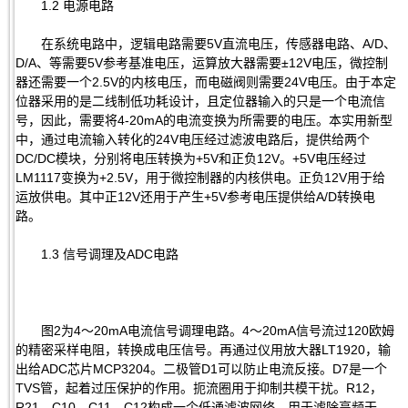
1.2 电源电路
在系统电路中，逻辑电路需要5V直流电压，传感器电路、A/D、
D/A、等需要5V参考基准电压，运算放大器需要±12V电压，微控制
器还需要一个2.5V的内核电压，而电磁阀则需要24V电压。由于本定
位器采用的是二线制低功耗设计，且定位器输入的只是一个电流信
号，因此，需要将4-20mA的电流变换为所需要的电压。本实用新型
中，通过电流输入转化的24V电压经过滤波电路后，提供给两个
DC/DC模块，分别将电压转换为+5V和正负12V。+5V电压经过
LM1117变换为+2.5V，用于微控制器的内核供电。正负12V用于给
运放供电。其中正12V还用于产生+5V参考电压提供给A/D转换电
路。
1.3 信号调理及ADC电路
图2为4～20mA电流信号调理电路。4～20mA信号流过120欧姆
的精密采样电阻，转换成电压信号。再通过仪用放大器LT1920，输
出给ADC芯片MCP3204。二极管D1可以防止电流反接。D7是一个
TVS管，起着过压保护的作用。扼流圈用于抑制共模干扰。R12，
R21，C10，C11，C12构成一个低通滤波网络，用于滤除高频干