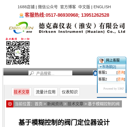
1688店铺
|
微信公众号
官方博客
中文版
|
ENGLISH
客服热线:0517-86930968; 13951262528
网上客服
市场部[2]
客服1
[
咨询
]
客服2
[
咨询
]
首页
新闻资讯
产品中心
服务支持
关于我们
Powered by 53KF
技术文章
流量计应用
仪表知识
当前位置：
首页
>
新闻资讯
>
技术文章
> 基于模糊控制的阀
门定位器设计
基于模糊控制的阀门定位器设计