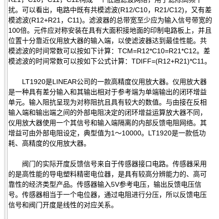
扰。可以看出，电路中既有共模滤波(R12/C10，R21/C12)，又有差
模滤波(R12+R21，C11)。滤波器的总带宽至少应为输入信号带宽的
100倍。元件应对称安装在具有大面积接地面的印制电路板上，并且
位置十分靠近仪用放大器的输入端，以使滤波器达到最佳性能。共
模滤波的时间常数可以按如下计算：TCM=R12*C10=R21*C12。差
模滤波的时间常数可以按如下公式计算：TDIFF=(R12+R21)*C11。
LT1920是LINEAR公司的一款高精度仪用放大器。仪用放大器
是一种具有差分输入和其输出相对于参考端为单端输出的闭环增益
单元。输入阻抗呈现为对称阻抗且具有较大的数值。与由接在反相
输入端和输出端之间的外部电阻决定的闭环增益运算放大器不同，
仪用放大器使用一个其信号和输入端隔离的内部反馈电阻网络。其
增益可由外部电阻设定，典型值为1～10000。LT1920是一款低功
耗、高精度的仪用放大器。
阀门的实际开度反馈信号来自于传感器接口电路。传感器采用
的是高性能的导电塑料精密电位器，是具有较高分辨能力的、高可
靠性的经济类型产品。传感器输入5V参考电压，输出反馈电压信
号。传感器相当于一个电位器，通过电阻进行分压，所以反馈电压
信号和阀门开度是线性的对应关系。