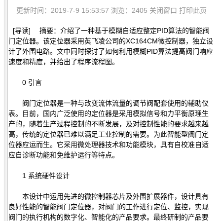
更新时间：2019-7-9 15:53:57 浏览：2405
关闭窗口
打印此页
[导读] 摘要：介绍了一种基于模糊自适应整定PID算法的智能阀
门定位器。该定位器采用英飞凌公司的XC164CM微控制器，独立设
计了外围电路。文中同时探讨了如何利用模糊PID算法提高阀门响应
速度和精度，并给出了程序流程图。
0 引言
阀门定位器是一种与改变流体流量的调节阀配套使用的辅助仪
表。目前，国内广泛使用的定位器是采用模拟信号和力平衡原理生
产的，随着生产过程控制的不断发展，及对控制性能的要求越来越
高，传统的定位器已难以满足工业控制的需要。为此智能型阀门定
位器应运而生。它采用微处理器技术和功能模块，具有自校准自适
应自诊断功能和免维护运行等特点。
1 系统硬件设计
本设计中运用先进的微控制器芯片及外围扩展器件，设计具有
良好性能的智能阀门定位器，对阀门的工作进行定位、监控，实现
阀门的执行机构的数字化、智能化的产品要求。最终研制的产品要