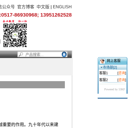
信公众号
官方博客
中文版
|
ENGLISH
17-86930968; 13951262528
网上客服
市场部[2]
客服1
[
咨询
]
客服2
[
咨询
]
Powered by 53KF
越重要的作用。九十年代以来建