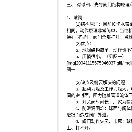
三、 对球阀、先导阀门结构原理
1、球阀
(1)结构原理：目前IC卡水表
相同。动作原理非常简单，当电
通孔同轴时，阀门全部打开，当球
(2)优点：
a、球阀结构简单，动作也不复
b、压损很小。（见图一）
[img]20041115575946037.gif[/img]
图一
(3)缺点及需要解决的问题
a、起动力矩及工作力矩大，电机
间的密封面，阻力随着管道流体
b、开关阀时间长：厂家为提高
c、防泄漏困难：球面与阀体间
磨损而造成阀门外泄。
d、阀门动作失灵、卡死：球面
上、打不开。