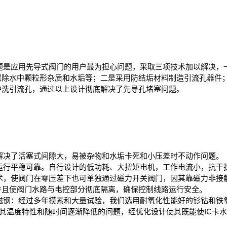
题是应用先导式阀门的用户最为担心问题，采取三项技术加以解决，
滤除水中颗粒形杂质和水垢等；二是采用防结垢材料制造引流孔器件
冲洗引流孔，通过以上设计彻底解决了先导孔堵塞问题。
解决了活塞式间隙大，易被杂物和水垢卡死和小压差时不动作问题。
运行平稳可靠。自行设计的低功耗、大扭矩电机，工作电流小，抗干
术，使阀门在零压差下也可单独通过磁力开关阀门，因其靠磁力非接
并且使阀门水路与电控部分彻底隔离，确保控制线路运行安全。
磁钢：经过多年摸索和大量试验，我们选用耐氧化性能好的钐钴和铁
其温度特性和随时间逐渐降低的问题，经优化设计使其既能使IC卡