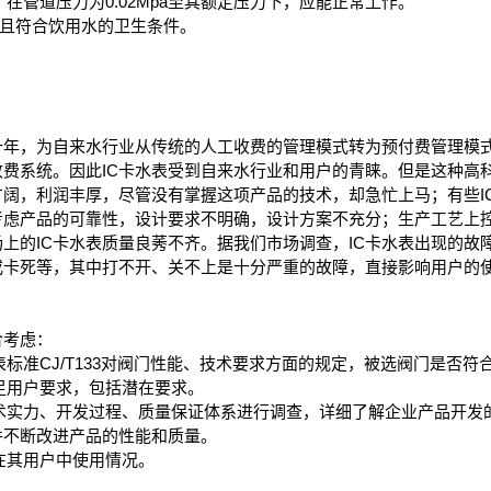
在管道压力为0.02Mpa至其额定压力下，应能正常工作。
，且符合饮用水的卫生条件。
年，为自来水行业从传统的人工收费的管理模式转为预付费管理模
费系统。因此IC卡水表受到自来水行业和用户的青睐。但是这种高
广阔，利润丰厚，尽管没有掌握这项产品的技术，却急忙上马；有些I
考虑产品的可靠性，设计要求不明确，设计方案不充分；生产工艺上
上的IC卡水表质量良莠不齐。据我们市场调查，IC卡水表出现的故
或卡死等，其中打不开、关不上是十分严重的故障，直接影响用户的
考虑：
标准CJ/T133对阀门性能、技术要求方面的规定，被选阀门是否符
足用户要求，包括潜在要求。
术实力、开发过程、质量保证体系进行调查，详细了解企业产品开发
并不断改进产品的性能和质量。
在其用户中使用情况。