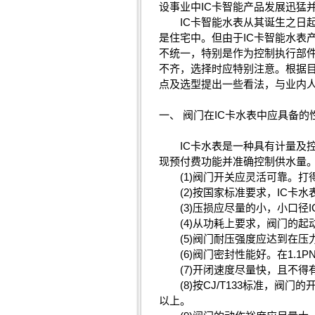
设事业中IC卡智能产品发展迅猛
IC卡智能水表从其诞生之日起
是住宅中。但由于IC卡智能水表
不统一，特别是作为控制执行部
不齐，选择时应特别注意。根据目
点及选型提出一些看法，与业内
一、 阀门在IC卡水表中应具备的
IC卡水表是一种具有计量及控
现预付费功能并准确控制供水量。
(1)阀门开关应灵活可靠。打
(2)按国家标准要求，IC卡水
(3)压损应尽量的小，小口径IC
(4)从功耗上要求，阀门的起
(5)阀门耐压强度应达到在压力1.
(6)阀门密封性能好。在1.1
(7)开闭速度尽量快，且不得
(8)按CJ/T133标准，阀门
以上。