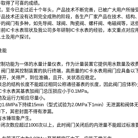
并取得了可喜的成绩。
，至今已走过近十个年头，产品技术不断完善，已被广大用户所接
产品技术还没有达到完全成熟的阶段，各生产厂家产品在技术、结构
件的阀门有多种，如先导阀、球阀、陶瓷阀、螺杆阀、电磁阀等，这
前IC卡水表现状及我公司多年研制IC卡水表的经验，本文重点对应
人士及用户探讨。
性能
制功能为一体的水量计量仪表，作为计量装置它提供用水数量及收
阀门是其控制装置的执行终端，高质量的IC卡水表用阀门应具备以
得开，关得严，到位准确，且开、关状态应稳定。
表总的结构长度不能超过相同公称通径基表的长度，因此阀门应体积
卡水表其基表加阀门总压损应小于0.1MPa。
动及运行力矩应尽量小。
6MPa下持续15min（型式试验为2.0MPa下1min）无泄漏和阀
PN下，其密封面不得有渗漏。
有水锤现象产生。
的开闭次数应超过1000次以上，此时阀门关闭后的内泄量不能超过标准