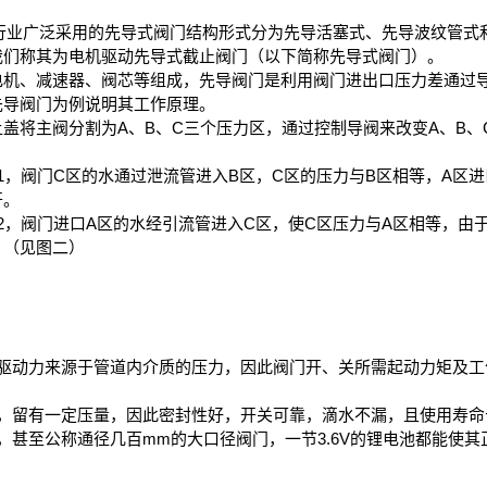
行业广泛采用的先导式阀门结构形式分为先导活塞式、先导波纹管式
我们称其为电机驱动先导式截止阀门（以下简称先导式阀门）。
、减速器、阀芯等组成，先导阀门是利用阀门进出口压力差通过导
先导阀门为例说明其工作原理。
将主阀分割为A、B、C三个压力区，通过控制导阀来改变A、B、
，阀门C区的水通过泄流管进入B区，C区的压力与B区相等，A区进
开。
，阀门进口A区的水经引流管进入C区，使C区压力与A区相等，由
。（见图二）
动力来源于管道内介质的压力，因此阀门开、关所需起动力矩及工
留有一定压量，因此密封性好，开关可靠，滴水不漏，且使用寿命
至公称通径几百mm的大口径阀门，一节3.6V的锂电池都能使其