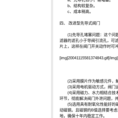
b、结构较复杂。
c、成本稍高。
四、 改进型先导式阀门
(1)先导孔堵塞问题：这个问
滤器的滤孔小于导阀引流孔，可
片上，这样在阀门开关动作时可
[img]20041115581374843.gif[/img]
(2)采用膜片作为敏感元件，
(3)采用电机驱动方式，阀门
(4)采用磁力、水力相结合技
环节，彻底解决阀门外泄问题，
(5)选用具有耐氧化性能好的
动磁钢。且磁钢的B值选择要考虑
地，确保十年内稳定工作。