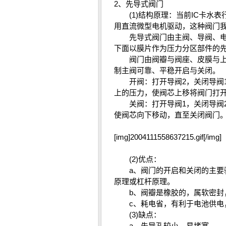
2、先导式阀门
(1)结构原理：当前IC卡水表
用直流微型电机驱动，这种阀门
先导式阀门由主阀、导阀、电机
下面以膜片作为压力分区部件的
阀门由阀瓣与阀座、皮膜与上盖
制主阀可靠、平稳开启与关闭。
开阀：打开导阀2，关闭导阀1
上的压力，使阀芯上移将阀门打
关阀：打开导阀1，关闭导阀2
使阀芯向下移动，直至关闭阀门
[img]2004111558637215.gif[/img]
(2)优点：
a、阀门的开启和关闭的主要驱
原理或杠杆原理。
b、阀瓣是橡胶的，属软密封，
c、耗电省，有利于电池供电，甚
(3)缺点：
a、先导孔较小，易堵塞。