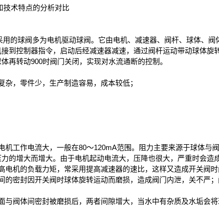
和技术特点的分析对比
采用的球阀多为电机驱动球阀。它由电机、减速器、阀杆、球体、阀
机接到控制器指令，启动后经减速器减速，通过阀杆运动带动球体旋
体再转动900时阀门关闭，实现对水流通断的控制。
杂，零件少，生产制造容易，成本较低；
工作电流大，一般在80～120mA范围。阻力主要来源于球体与
压力的增大而增大。由于电机起动电流大，压降也很大，严重时会造
电机的负载力矩，常采用提高减速器的速比，这样又造成开关阀时
的密封因开关阀时球体旋转运动而磨损，造成阀门内泄，关不严；
与阀体间密封被磨损后，两者间隙增大，当水中有杂质及水垢会将