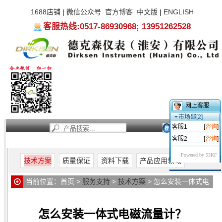
1688店铺
|
微信公众号
官方博客
中文版
|
ENGLISH
客服热线:0517-86930968; 13951262528
网上客服
市场部[2]
客服1
[
咨询
]
客服2
[
咨询
]
首页
新闻资讯
产品中心
服务支持
关于我们
Powered by 53KF
技术方案
质量保证
资料下载
产品应用领域
当前位置：
首页
>
服务支持
>
技术方案
> 怎么安装一体式电
磁流量计？
怎么安装一体式电磁流量计？