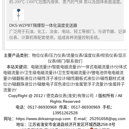
的-200℃-1300℃范围内液体、蒸汽的气体 质以及固体表面温度。
DKS-WZPBT隔爆型一体化温度变送器
广泛用于石油、化工、冶金、电站、轻工等部门，与调节器、记录
仪表、计算机等配套使用，组成各种测量控制系统。
主要产品类别：
物位仪表
/
压力仪表
/
流量仪表
/
温度仪表
/
校验仪表
/
显示
仪表
/
阀门
/
联系我们
本站关键词：
电磁流量计
/
智能电磁流量计
/
一体式电磁流量计
/
分体式
电磁流量计
/
卫生级电磁流量计
/
卫生型电磁流量计
/
锂电池供电电磁流
量计
/
磁翻板液位计
/
磁性浮子液位计
/
磁性翻板式液位计
/
磁性翻柱式液
位计
/
磁翻珠液位计
/
磁敏电子双色液位计
/
金属管浮子流量计
/
金属转子
流量计
/
CopyRight @ 2012 /
德克森仪表(淮安)有限公司
/ 版权所有 / All
Rights Reserved
电话：0517-86930968 传真：0517-86930969 手机：
13951262528
网址：https://www.dirksengroup.com E-mail：25291658@qq.com
地址：江苏省淮安市金湖县经济开发区环城西路258-8号