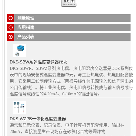
由温度传感器直接安装在热电偶、热电阻
一体化温度变送器
的接线盒内与之形成一体化结构，它作为新一代测温仪表可
一体化温度变送器
是
温度传感器
热电偶、热电阻
现场仪表中的现场
广泛应用与冶金、石油、化工、电力、轻工、纺织、食品、
一体化温度变送器
热电偶或热电阻传感器将被测温度转换成电信号
测量原理
国防以及科研等工业部门。
应用指南
产品列表
DKS-SBW系列温度变送器模块
DKS-SBWR、SBWZ系列热电偶、热电阻温度变送器是DDZ系列仪
表中的现场安装式温度变送器单元，与工业热电偶、热电阻配套使
用，它采用二线制传输方式（两根导线作为电源输入和信号输出的
公用传输线）。将工业热电偶、热电阻信号转换成与输入信号或与
温度信号成线性的4-20mA、0-10mA的输出信号。
DKS-WZPB一体化温度变送器
通常和显示仪表、记录仪表、电子计算机等配套使用，输出4-
20mA，直接测量生产现场存在碳氯化合物等爆炸物