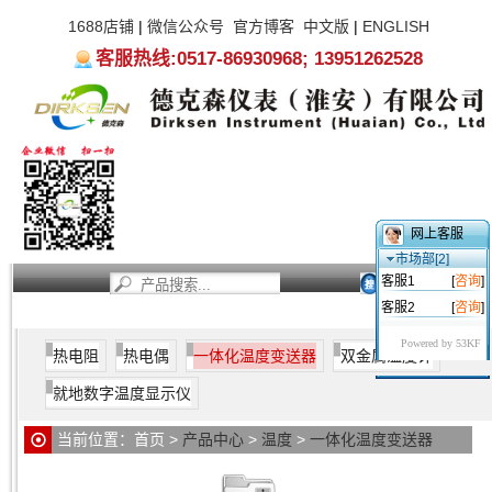
1688店铺
|
微信公众号
官方博客
中文版
|
ENGLISH
客服热线:0517-86930968; 13951262528
网上客服
市场部[2]
客服1
[
咨询
]
客服2
[
咨询
]
首页
新闻资讯
产品中心
服务支持
关于我们
Powered by 53KF
热电阻
热电偶
一体化温度变送器
双金属温度计
就地数字温度显示仪
当前位置：
首页
>
产品中心
>
温度
>
一体化温度变送器