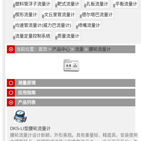
塑料管浮子流量计
靶式流量计
孔板流量计
平衡流量计
楔形流量计
文丘里管流量计
德尔塔巴流量计
均速管流量计(威力巴流量计)
喷嘴流量计
流量定量控制系统
质量流量计
当前位置：
首页
>
产品中心
>
流量
>
腰轮流量计
腰轮流量计
原理：当被测液体流经计量腔时，流量计的进口端形成一个差
压，在此压力推动下，使腰轮旋转，同时通过固定在腰轮轴上的一对驱动
齿轮，使两个腰轮交换驱动旋转，由于计量腔的容积是一个固定值，所
以，被测液体的流量与腰轮转数成正比，并通过一定的传动比的变速机构
腰轮流量计
设计新颖，外形美观。具有重量轻、精度高，安装使用方便等
传给计数器，计数器的累计值即是被测液体在某段时间内的体积流量。
测量原理
特点。是容积式流量计的典型产品之一。广泛用于石化、电力、冶金、交
通、国防以及商贸等部门对汽油、煤油及轻柴油等油品的计量。
应用指南
产品列表
DKS-LI型腰轮流量计
腰轮流量计设计新颖，外形美观。具有重量轻、精度高，安装使用