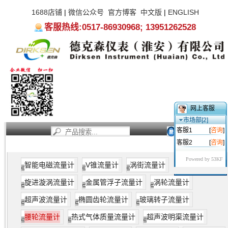
1688店铺
|
微信公众号
官方博客
中文版
|
ENGLISH
客服热线:0517-86930968; 13951262528
网上客服
市场部[2]
客服1
[
咨询
]
客服2
[
咨询
]
首页
新闻资讯
产品中心
服务支持
关于我们
Powered by 53KF
智能电磁流量计
V锥流量计
涡街流量计
旋进漩涡流量计
金属管浮子流量计
涡轮流量计
超声波流量计
椭圆齿轮流量计
玻璃转子流量计
腰轮流量计
热式气体质量流量计
超声波明渠流量计