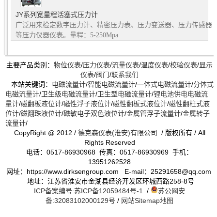
JY系列宽量程活塞式压力计
广泛用来检定数字压力计、精密压力表、压力变送器、压力传感器
等压力仪器仪表。量程：5-250Mpa
主要产品类别：
物位仪表
/
压力仪表
/
流量仪表
/
温度仪表
/
校验仪表
/
显示
仪表
/
阀门
/
联系我们
本站关键词：
电磁流量计
/
智能电磁流量计
/
一体式电磁流量计
/
分体式
电磁流量计
/
卫生级电磁流量计
/
卫生型电磁流量计
/
锂电池供电电磁流
量计
/
磁翻板液位计
/
磁性浮子液位计
/
磁性翻板式液位计
/
磁性翻柱式液
位计
/
磁翻珠液位计
/
磁敏电子双色液位计
/
金属管浮子流量计
/
金属转子
流量计
/
CopyRight @ 2012 /
德克森仪表(淮安)有限公司
/ 版权所有 / All
Rights Reserved
电话：0517-86930968 传真：0517-86930969 手机：
13951262528
网址：https://www.dirksengroup.com E-mail：25291658@qq.com
地址：江苏省淮安市金湖县经济开发区环城西路258-8号
ICP备案编号:苏ICP备12059484号-1
/
苏公网安
备:32083102000129号
/
网站Sitemap地图