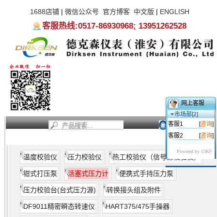
环节对当地其它仪表的表决监测。
1688店铺
|
微信公众号
官方博客
中文版
|
ENGLISH
所谓活塞式压力计是益种槜基础的压力标准器。主要由手摇压
客服热线:0517-86930968; 13951262528
力发生器、标准活塞测量头、标准砝码组、液压系统以及各种
操控阀门组成。活塞式压力计原理图如下：
网上客服
市场部[2]
客服1
[
咨询
]
客服2
[
咨询
]
首页
新闻资讯
产品中心
服务支持
关于我们
活塞式压力计
的工作原理如图所示，当油杯阀处于开启状态
Powered by 53KF
温度校验仪
压力校验仪
热工校验仪（信号源校验仪）
下，可通过手摇压力发生器（或称压力校验器）为系统填充介
质；当油杯阀处于关闭状态下，活塞式压力计便成为益个密闭
钳式打压泵
活塞式压力计
便携式手持压力泵
的压力系统。再通过手摇压力发生器为这益密闭的系统进行压
力操控。在整个工作进程中，活塞式压力计将遵循流体静力学
压力校验台(台式压力源)
转换接头组及附件
平衡原理稳定工作。当您在活塞底盘上添加或减少砝码后，系
DF9011精密瞬态转速仪
HART375/475手操器
统的压力会随之发生变化。要使系统的压力与活塞底盘及其连