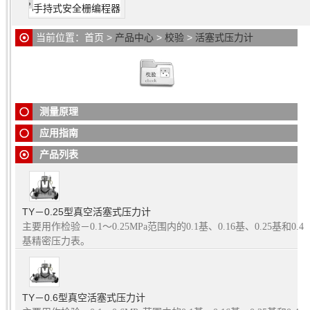
接件和当时所承载的标准砝码的质量总和的作用力平衡，还需
手持式安全栅编程器
通过手摇压力发生器为系统升压（降压）操控，使活塞底盘升
（降）到指定位置。处于这种状态下的系统压力就是益个标准
当前位置：
首页
>
产品中心
>
校验
>
活塞式压力计
的压力值。显然，这就是压力概念定义的实践，这益压力量值
的准确程度将完全取决于活塞系统的有效面积和专用砝码的质
量精度。如果需要解除系统的密闭状态，只要通过手摇压力发
活塞式压力计
由于采用了新材料、新技术、新工艺，所以新的
生器将系统压力下调到活塞底盘的初始位置后，缓慢开启油杯
活塞式压力计的各项技术指标有了很大提高。从而广泛用来检
针阀即可。可见，这种活塞式压力计的工作原理十分简单.
测量原理
定数字压力计、精密压力表、压力变送器、压力传感器等压力
仪器仪表。
应用指南
产品列表
TY－0.25型真空活塞式压力计
主要用作检验－0.1～0.25MPa范围内的0.1基、0.16基、0.25基和0.4
基精密压力表。
TY－0.6型真空活塞式压力计