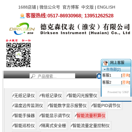
1688店铺
|
微信公众号
官方博客
中文版
|
ENGLISH
客服热线:0517-86930968; 13951262528
网上客服
市场部[2]
客服1
[
咨询
]
客服2
[
咨询
]
首页
新闻资讯
产品中心
服务支持
关于我们
Powered by 53KF
无纸记录仪
有纸记录仪
智能闪光报警仪
温度远传监测仪
智能数字显示报警仪
智能PID调节仪
智能手操器
智能显示调节仪
智能流量积算仪
智能巡检仪
隔离式安全栅
智能流量定量控制仪