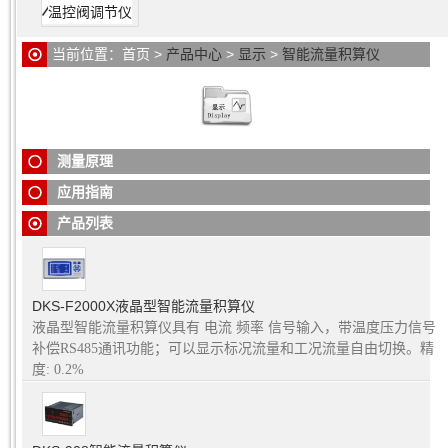
温控阀调节仪
当前位置：
首页
>
产品中心
>
显示
>
智能流量积算仪
智能
流量积算仪
与各种流量传感器或变送器、温度传感器或变
智能
流量积算仪
适用于自来水、油、液体、固态流体等无需补
送器和压力变送器配合使用，可对各种液体、蒸汽、天然气、
偿的工业过程流量参数的测量、显示、控制和计量积算。可接
一般气体等流量参数进行测量显示、累积计算、报警控制、变
收孔板差压输入或涡街流量计、电磁流量计、涡轮流量计等各
送输出、数据采集及通讯。
测量原理
种流量计的输入信号。
使用环境：环境温度：-10～55℃，环境湿度：10～90%RH。
应用指南
产品列表
DKS-F2000X液晶型智能流量积算仪
液晶型智能流量积算仪具有 电流 频率 信号输入，带温度压力信号
补偿RS485通讯功能；可以显示标况流量和工况流量自由切换。精
度: 0.2%