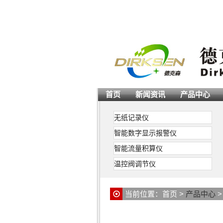
首页
新闻资讯
产品中心
隔离式
无纸记录仪
操作端
智能数字显示报警仪
由于隔
高系统
智能流量积算仪
源经D
温控阀调节仪
检测端
0.2
流和电
当前位置：
首页
>
产品中心
过本安
险信号