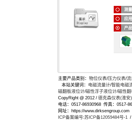
操作端
的信号
测
隔离式
应
产
主要产品类别：
物位仪表
/
压力仪表
/
流
本站关键词：
电磁流量计
/
智能电磁
磁翻板液位计
/
磁性浮子液位计
/
磁性翻
CopyRight @ 2012 /
德克森仪表(淮安
电话：0517-86930968 传真：0517-86
网址：https://www.dirksengro
ICP备案编号:苏ICP备12059484号-1