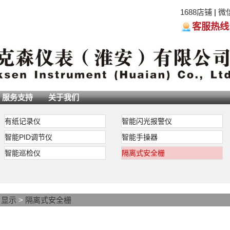
1688店铺
|
微
客服热线:05
服务支持
关于我们
安全栅
基本有检测端安全栅和操作端安全栅两种类型。检测端安全栅
有纸记录仪
智能闪光报警仪
安全栅与电气转换器或电气阀门配套使用。
智能PID调节仪
智能手操器
离式安全栅采用了限压、限流、隔离等措施，不仅能防止危险能量从
的本安防爆性能，而且还增加了系统的抗干扰能力，大大提高了系统运行
智能巡检仪
隔离式安全栅
C-AC-DC变换后，输出模块电路所需要的多种电压。
隔离式安全栅的原理是：模块电路将通过本安能量限制电路输入
-1VDC后，送入模块内进行采集、放大、运算和进行抗干扰处理后，再
压信号，供后面的二次仪表或其它仪表使用。模块还需输出一个隔离的18.
>
显示
>
隔离式安全栅
能量限制电路做为供给两线制变送器的工作电压。本安能量限制电路
窜入危险现场。