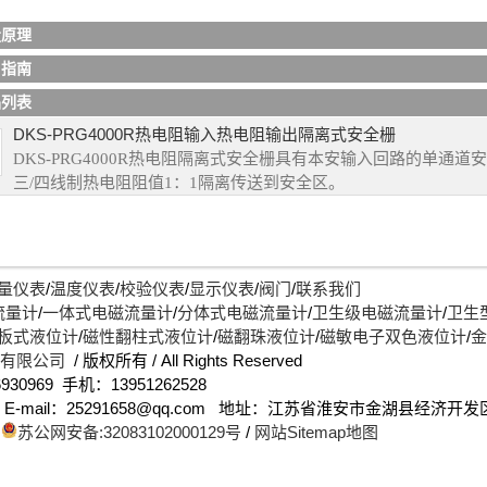
隔离式安全栅的原理是：将调节器或操作器输出的4-20mA DC信号隔
，通过本安能量限制电路供给电气转换器或现场的电气阀门定位器使
量原理
安全栅
应用行业可以分类为：石油、化工、煤化工、制药、冶金等。
用指南
品列表
DKS-PRG4000R热电阻输入热电阻输出隔离式安全栅
DKS-PRG4000R热电阻隔离式安全栅具有本安输入回路的单通道
三/四线制热电阻阻值1：1隔离传送到安全区。
量仪表
/
温度仪表
/
校验仪表
/
显示仪表
/
阀门
/
联系我们
流量计
/
一体式电磁流量计
/
分体式电磁流量计
/
卫生级电磁流量计
/
卫生
板式液位计
/
磁性翻柱式液位计
/
磁翻珠液位计
/
磁敏电子双色液位计
/
金
)有限公司
/ 版权所有 / All Rights Reserved
930969 手机：13951262528
up.com E-mail：25291658@qq.com 地址：江苏省淮安市金湖县经济
/
苏公网安备:32083102000129号
/
网站Sitemap地图