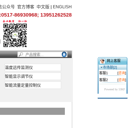
信公众号
官方博客
中文版
|
ENGLISH
17-86930968; 13951262528
网上客服
与两线制变送器配套使用；
温度远传监测仪
市场部[2]
客服1
[
咨询
]
智能显示调节仪
本安端子进入危险现场，提
客服2
[
咨询
]
的可靠性。 24VDC 电
智能流量定量控制仪
Powered by 53KF
的电流或电压信号转变为
经变压器调制成输出隔离的电
5∽28.5VDC电压，通
能限制大电流或高电压的危