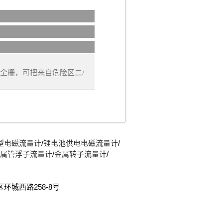
离后再输出4-20mA DC
用。
安全栅，可把来自危险区二/
型电磁流量计
/
锂电池供电电磁流量计
/
属管浮子流量计
/
金属转子流量计
/
开发区环城西路258-8号