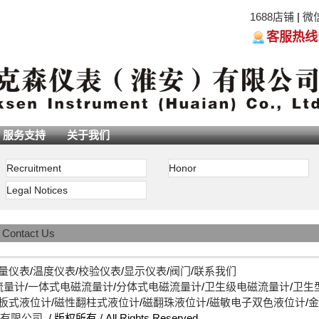
1688店铺
|
微
客服热线:05
服务支持
关于我们
Recruitment
Honor
Legal Notices
>
Contact Us
量仪表
/
温度仪表
/
校验仪表
/
显示仪表
/
阀门
/
联系我们
流量计
/
一体式电磁流量计
/
分体式电磁流量计
/
卫生级电磁流量计
/
卫生
板式液位计
/
磁性翻柱式液位计
/
磁翻珠液位计
/
磁敏电子双色液位计
/
金
)有限公司
/ 版权所有 / All Rights Reserved