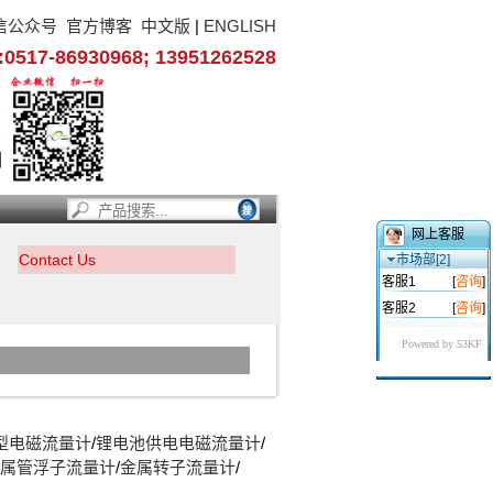
信公众号
官方博客
中文版
|
ENGLISH
17-86930968; 13951262528
网上客服
Contact Us
市场部[2]
客服1
[
咨询
]
客服2
[
咨询
]
Powered by 53KF
型电磁流量计
/
锂电池供电电磁流量计
/
属管浮子流量计
/
金属转子流量计
/