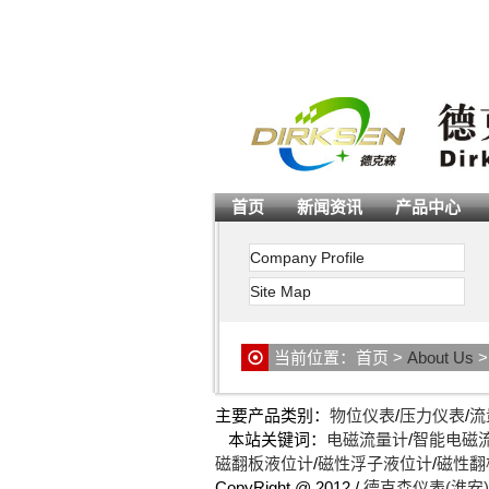
首页
新闻资讯
产品中心
Company Profile
Site Map
当前位置：
首页
>
About Us
主要产品类别：
物位仪表
/
压力仪表
/
流
本站关键词：
电磁流量计
/
智能电磁
磁翻板液位计
/
磁性浮子液位计
/
磁性翻
CopyRight @ 2012 /
德克森仪表(淮安