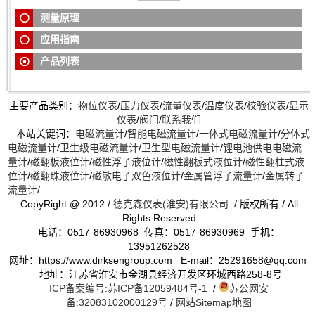
测量原理
应用指南
产品列表
主要产品类别：
物位仪表
/
压力仪表
/
流量仪表
/
温度仪表
/
校验仪表
/
显示
仪表
/
阀门
/
联系我们
本站关键词：
电磁流量计
/
智能电磁流量计
/
一体式电磁流量计
/
分体式
电磁流量计
/
卫生级电磁流量计
/
卫生型电磁流量计
/
锂电池供电电磁流
量计
/
磁翻板液位计
/
磁性浮子液位计
/
磁性翻板式液位计
/
磁性翻柱式液
位计
/
磁翻珠液位计
/
磁敏电子双色液位计
/
金属管浮子流量计
/
金属转子
流量计
/
CopyRight @ 2012 /
德克森仪表(淮安)有限公司
/ 版权所有 / All
Rights Reserved
电话：0517-86930968 传真：0517-86930969 手机：
13951262528
网址：https://www.dirksengroup.com E-mail：25291658@qq.com
地址：江苏省淮安市金湖县经济开发区环城西路258-8号
ICP备案编号:苏ICP备12059484号-1
/
苏公网安
备:32083102000129号
/
网站Sitemap地图