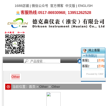
1688店铺
|
微信公众号
官方博客
中文版
|
ENGLISH
客服热线:0517-86930968; 13951262528
网上客服
市场部[2]
客服1
[
咨询
]
客服2
[
咨询
]
首页
新闻资讯
产品中心
服务支持
关于我们
Powered by 53KF
Other
当前位置：
首页
>
Other
>
Other