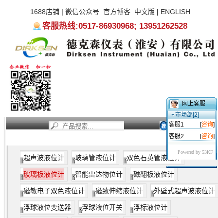
1688店铺
|
微信公众号
官方博客
中文版
|
ENGLISH
客服热线:0517-86930968; 13951262528
网上客服
市场部[2]
客服1
[
咨询
]
客服2
[
咨询
]
首页
新闻资讯
产品中心
服务支持
关于我们
Powered by 53KF
超声波液位计
玻璃管液位计
双色石英管液位计
玻璃板液位计
智能雷达物位计
磁翻板液位计
磁敏电子双色液位计
磁致伸缩液位计
外壁式超声波液位计
浮球液位变送器
浮球液位开关
浮标液位计