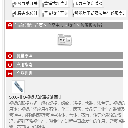
射频导纳开关
重锤式料位计
压力液位变送器
产品结构：
玻璃板液位计
仪表的上下阀上装有法兰接头，与容器连接构成
电接点水位计
音叉物位开关
智能差压式双法兰在线密度计
联通器，透过玻璃板直接指示容器内的液位，“夹套型”设有加热
或冷却装置。该装置加热时可用蒸汽，冷却时可用循环水，这
当前位置：
首页
>
产品中心
>
物位
>
玻璃板液位计
样可以调节流动性能，夹套接管尺寸为G1/4内螺纹。
在上下阀内装有钢球，当玻璃板因意外事故破坏时，钢球在容
器内压力的作用下自动密封，防止容器内的介质继续外流。
在仪表上端针型阀上装有限塞螺钉，可供放气之用，下端针型
阀上也装有限塞螺钉，可供放空、取样、排污、清洗。
测量原理
用途：
适用于化工、石油等工业设备容器上做液位显示。
玻璃板液位计
应用指南
产品列表
S0.6-ⅡQ视镜式玻璃板液面计
视镜的联接方式一般有焊接、螺纹、活接、快装、法兰等。视镜的
用途：视镜广泛应用在石油、化工、医药、食品等工业生产装置及
管道中，能随时观察管道中液体、气体、蒸汽、油等介质流动情
况，起到了监视生产、避免生产过程中事故发生的作用，是管道装
置上不可缺少的附件。