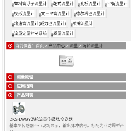
塑料管浮子流量计
靶式流量计
孔板流量计
平衡流量计
楔形流量计
文丘里管流量计
德尔塔巴流量计
均速管流量计(威力巴流量计)
喷嘴流量计
流量定量控制系统
质量流量计
当前位置：
首页
>
产品中心
>
流量
>
涡轮流量计
涡轮流量计
是速度式流量计中的主要种类,当被测流体流过涡轮流
涡轮流量计
涡轮流量计
具有精度高、重复性好、无零点漂移、高量程比等优点
应用于冷却水回路; 石化; 化学工业; 净水器; 塑料
测量原理
和水利。
应用指南
产品列表
DKS-LWGY涡轮流量传感器/变送器
基本型传感器不带现场显示，输出脉冲信号。标配为非防爆型产