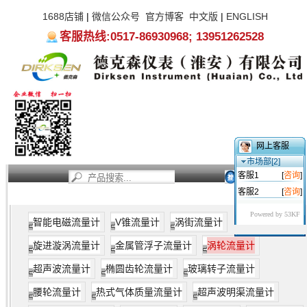
1688店铺
|
微信公众号
官方博客
中文版
|
ENGLISH
客服热线:0517-86930968; 13951262528
网上客服
市场部[2]
客服1
[
咨询
]
客服2
[
咨询
]
首页
新闻资讯
产品中心
服务支持
关于我们
Powered by 53KF
智能电磁流量计
V锥流量计
涡街流量计
旋进漩涡流量计
金属管浮子流量计
涡轮流量计
超声波流量计
椭圆齿轮流量计
玻璃转子流量计
腰轮流量计
热式气体质量流量计
超声波明渠流量计