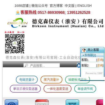
1688店铺
|
微信公众号
官方博客
中文版
|
ENGLISH
客服热线:0517-86930968; 13951262528
网上客服
市场部[2]
德克森仪表(淮安)有限公司官网-工业自动化仪器仪表厂家
客服1
[
咨询
]
客服2
[
咨询
]
首页
新闻资讯
产品中心
服务支持
关于我们
Powered by 53KF
电磁流量计
蒸汽流量计
磁翻板液位计
单法兰液位变送器
一体化温度变送
单座调节阀