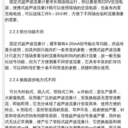
固定式超声波流量计要求长期连续运行，所以要使用220V交流电
源，便携式超声波流量计既可以使用现场的交流电源，也备有内置
充电电池，可以连续工作5～10小时，方便了不同场合临时流量测量
的需要。
2.2.3 部分功能不同
固定式超声波流量计，通常都有4-20mA信号输出等功能，供远传
显示使用，但其内部只能存贮一条管道的参数；便携式超声波流量
计只是为了现场查看当时流量和短时间内的累计流量，故一般无输
出信号功能，但为了方便测量不同管道流量，它具有丰富的贮存功
能，可以同时存贮数十条不同管道的参数，供随时调出使用。
2.2.4 换能器供电方式不同
可分为外贴式、插入式、管段式三种。a.外贴式：是生产最早，
大家最熟悉、应用最广泛的超声波流量计，安装换能器无需管道断
流，即贴即用，它充分体现了超声波流量计安装简单、使用方便的
特点。b.管段式：某些管道因材质疏、导声不良，或者锈蚀严重，衬
里和管道内空间有间隙等原因，导致超声波信号衰减严重，用外贴
式无法正常测量，便产生了管段式超声波流量计。它把换能器和测
量管组成一体，解决了外贴式流量计在测量中的一个难题，而且测