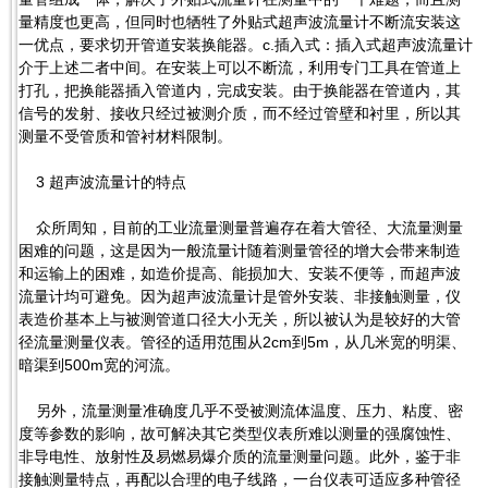
量精度也更高，但同时也牺牲了外贴式超声波流量计不断流安装这
一优点，要求切开管道安装换能器。c.插入式：插入式超声波流量计
介于上述二者中间。在安装上可以不断流，利用专门工具在管道上
打孔，把换能器插入管道内，完成安装。由于换能器在管道内，其
信号的发射、接收只经过被测介质，而不经过管壁和衬里，所以其
测量不受管质和管衬材料限制。
3 超声波流量计的特点
众所周知，目前的工业流量测量普遍存在着大管径、大流量测量
困难的问题，这是因为一般流量计随着测量管径的增大会带来制造
和运输上的困难，如造价提高、能损加大、安装不便等，而超声波
流量计均可避免。因为超声波流量计是管外安装、非接触测量，仪
表造价基本上与被测管道口径大小无关，所以被认为是较好的大管
径流量测量仪表。管径的适用范围从2cm到5m，从几米宽的明渠、
暗渠到500m宽的河流。
另外，流量测量准确度几乎不受被测流体温度、压力、粘度、密
度等参数的影响，故可解决其它类型仪表所难以测量的强腐蚀性、
非导电性、放射性及易燃易爆介质的流量测量问题。此外，鉴于非
接触测量特点，再配以合理的电子线路，一台仪表可适应多种管径