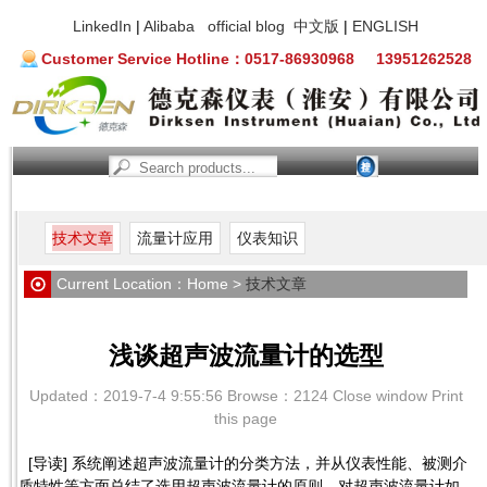
LinkedIn
|
Alibaba
official blog
中文版
|
ENGLISH
Customer Service Hotline：0517-86930968 13951262528
Home
News
Agent Brand
Products
Service support
Abou
技术文章
流量计应用
仪表知识
Current Location：
Home
>
技术文章
浅谈超声波流量计的选型
Updated：2019-7-4 9:55:56 Browse：2124
Close window
Print
this page
[导读] 系统阐述超声波流量计的分类方法，并从仪表性能、被测介
质特性等方面总结了选用超声波流量计的原则，对超声波流量计如