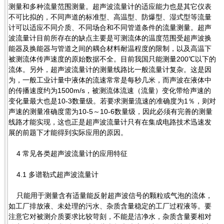
测量和多种流量范围测量。超声波流量计的适应能力也是其它仪表
不可比拟的，不同声道的标准型、高温型、防爆型、湿式型等流量
计可以适应不同介质、不同场合和不同管道条件的流量测量。超声
波流量计目前所存在的缺点主要是可测流体的温度范围受超声波换
能器及换能器与管道之间的耦合材料耐温程度的限制，以及高温下
被测流体传声速度的原始数据不全。目前我国只能测量200℃以下的
流体。另外，超声波流量计的测量线路比一般流量计复杂。这是因
为，一般工业计量中液体的流速常常是每秒几米，而声波在液体中
的传播速度约为1500m/s，被测流体流速（流量）变化带给声速的
变化量最大也是10-3数量级。若要求测量流速的准确度为1％，则对
声速的测量准确度需为10-5～10-6数量级，因此必须有完善的测量
线路才能实现，这也正是超声波流量计只有在集成电路技术迅速发
展的前题下才能得到实际应用的原因。
4 常见各类超声波流量计的应用特征
4.1 多谱勒式超声波流量计
只能用于测量含有适量能反射超声波信号的颗粒或气泡的流体，
如工厂排放液、未处理的污水、杂质含量稳定的工厂过程液等。要
注意它对被测介质要求比较苛刻，不能是洁净水，杂质含量要相对