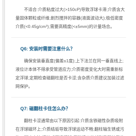
不适合:介质粘度过大(>150cP)导致浮球卡滞;介质含大
量固体颗粒或纤维;剧烈搅拌的容器(液面波动大);极低密度
介质(<0.45g/cm³);需要高精度(<±5mm)的计量场合。
Q6: 安装时需要注意什么？
确保安装垂直度(偏差≤1度);上下法兰在同一垂直线上;
液位计本体不得承受管道应力;介质密度变化大时需重新标
定浮球;定期检查磁翻柱是否卡涩;含杂质介质建议加装过滤
网保护。
Q7: 磁翻柱卡住怎么办？
翻柱卡涩通常由以下原因引起:介质含铁磁性杂质吸附
在浮球磁环上;介质结垢导致浮球运动不畅;翻柱轴生锈或污