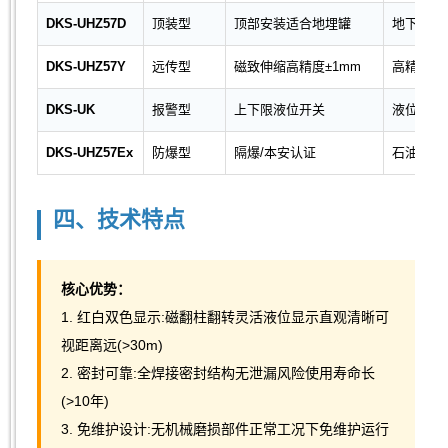
DKS-UHZ57D
顶装型
顶部安装适合地埋罐
地下储罐
DKS-UHZ57Y
远传型
磁致伸缩高精度±1mm
高精度液
DKS-UK
报警型
上下限液位开关
液位高低
DKS-UHZ57Ex
防爆型
隔爆/本安认证
石油化工
四、技术特点
核心优势：
1. 红白双色显示:磁翻柱翻转灵活液位显示直观清晰可
视距离远(>30m)
2. 密封可靠:全焊接密封结构无泄漏风险使用寿命长
(>10年)
3. 免维护设计:无机械磨损部件正常工况下免维护运行