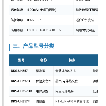
远传输出
4-20mA+HART(可选)
磁致伸缩/干簧管
防护等级
IP65/IP67
适合户外安装
防爆等级
Ex d IIC T6/Ex ia IIC T6
隔爆/本安可选
三、产品型号分类
型号
名称
特点
DKS-UHZ57
标准型
侧装式304/316L
常规液体
DKS-UHZ57B
保温夹套型
蒸汽/电伴热夹套
沥青、重
DKS-UHZ57DR
电伴热型
内置电伴热带
低温环境
DKS-UHZ57F
防腐型
PTFE/PFA衬里防腐浮球
强酸、强