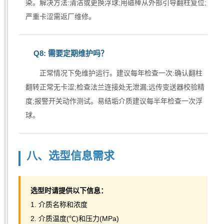
染。解决方法:清洁或更换浮球;用磁棒从外部引导翻柱复位;
严重卡涩需返厂维修。
Q8: 需要定期维护吗？
正常情况下免维护运行。建议每年检查一次:确认翻柱
翻转正常无卡涩;检查法兰连接处无泄漏;远传变送器校验精
度;报警开关动作测试。易结垢介质建议每半年检查一次浮
球。
八、选型信息需求
选型时请提供以下信息：
1. 介质名称和浓度
2. 介质温度(℃)和压力(MPa)