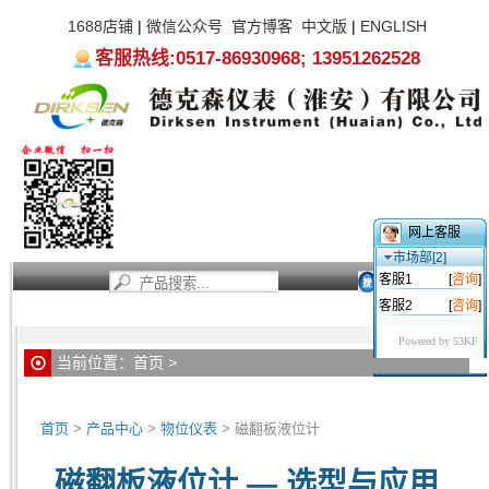
1688店铺
|
微信公众号
官方博客
中文版
|
ENGLISH
客服热线:0517-86930968; 13951262528
网上客服
市场部[2]
客服1
[
咨询
]
客服2
[
咨询
]
首页
新闻资讯
产品中心
服务支持
关于我们
Powered by 53KF
当前位置：
首页
>
首页
>
产品中心
>
物位仪表
> 磁翻板液位计
磁翻板液位计 — 选型与应用