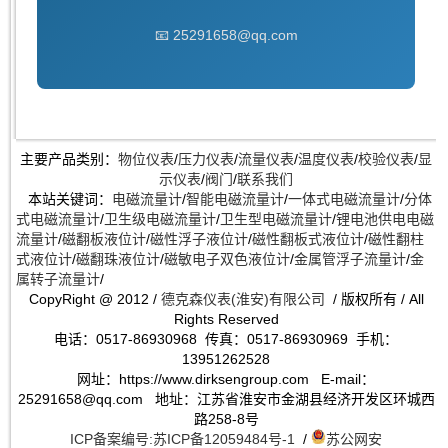
📧 25291658@qq.com
主要产品类别：
物位仪表
/
压力仪表
/
流量仪表
/
温度仪表
/
校验仪表
/
显
示仪表
/
阀门
/
联系我们
本站关键词：
电磁流量计
/
智能电磁流量计
/
一体式电磁流量计
/
分体
式电磁流量计
/
卫生级电磁流量计
/
卫生型电磁流量计
/
锂电池供电电磁
流量计
/
磁翻板液位计
/
磁性浮子液位计
/
磁性翻板式液位计
/
磁性翻柱
式液位计
/
磁翻珠液位计
/
磁敏电子双色液位计
/
金属管浮子流量计
/
金
属转子流量计
/
CopyRight @ 2012 /
德克森仪表(淮安)有限公司
/ 版权所有 / All
Rights Reserved
电话：0517-86930968 传真：0517-86930969 手机：
13951262528
网址：https://www.dirksengroup.com E-mail：
25291658@qq.com 地址：江苏省淮安市金湖县经济开发区环城西
路258-8号
ICP备案编号:苏ICP备12059484号-1
/
苏公网安