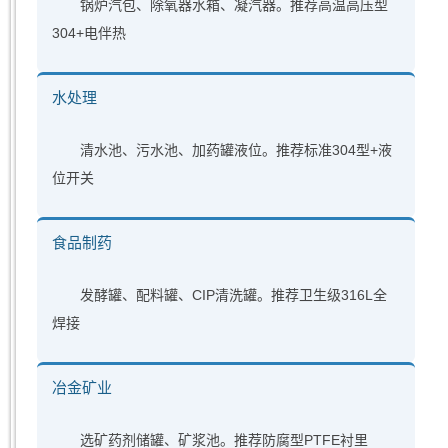
锅炉汽包、除氧器水箱、凝汽器。推荐高温高压型
304+电伴热
水处理
清水池、污水池、加药罐液位。推荐标准304型+液
位开关
食品制药
发酵罐、配料罐、CIP清洗罐。推荐卫生级316L全
焊接
冶金矿业
选矿药剂储罐、矿浆池。推荐防腐型PTFE衬里