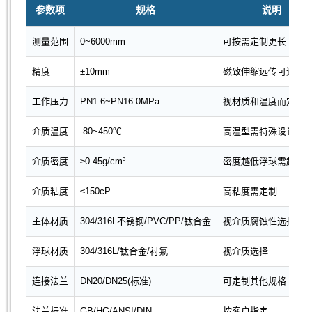
参数项
规格
说明
测量范围
0~6000mm
可按需定制更长
精度
±10mm
磁致伸缩远传可达±1
工作压力
PN1.6~PN16.0MPa
视材质和温度而定
介质温度
-80~450℃
高温型需特殊设计
介质密度
≥0.45g/cm³
密度越低浮球需越大
介质粘度
≤150cP
高粘度需定制
主体材质
304/316L不锈钢/PVC/PP/钛合金
视介质腐蚀性选择
浮球材质
304/316L/钛合金/衬氟
视介质选择
连接法兰
DN20/DN25(标准)
可定制其他规格
法兰标准
GB/HG/ANSI/DIN
按客户指定