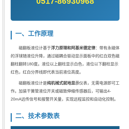
0517-86930968
一、工作原理
磁翻板液位计基于
浮力原理和阿基米德定律
：带有永磁体
的浮球随液位升降，通过磁耦合驱动显示面板中的红白双色磁
翻柱翻转180度。液位以上翻柱显示白色，液位以下翻柱显示
红色，红白分界线即代表当前液位高度。
磁翻板液位计是
纯机械式就地显示
仪表，无需电源即可工
作。加装干簧管液位开关或磁致伸缩传感器后，可输出4-
20mA远传信号和报警开关量，实现远程监控和自动化控制。
二、技术参数表