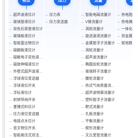
物位
压力
流量
温
超声波液位计
压力表
智能电磁流量计
热电阻
玻璃管液位计
压力变送器
V锥流量计
热电偶
双色石英管液位计
涡街流量计
一体化温
玻璃板液位计
旋进漩涡流量计
双金属温
智能雷达物位计
金属管浮子流量计
磁翻板液位计
涡轮流量计
磁敏电子双色液位计
超声波流量计
磁致伸缩液位计
椭圆齿轮流量计
外壁式超声波液位计
玻璃转子流量计
浮球液位变送器
腰轮流量计
浮球液位开关
热式气体质量流量计
浮标液位计
超声波明渠流量计
射频导纳开关
塑料管浮子流量计
重锤式料位计
靶式流量计
压力液位变送器
孔板流量计
电接点水位计
平衡流量计
音叉物位开关
楔形流量计
智能差压式双法兰在线密度计
文丘里管流量计