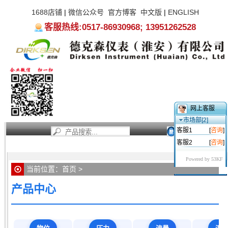
1688店铺
|
微信公众号
官方博客
中文版
|
ENGLISH
客服热线:0517-86930968; 13951262528
网上客服
市场部[2]
客服1
[
咨询
]
客服2
[
咨询
]
首页
新闻资讯
产品中心
服务支持
关于我们
Powered by 53KF
当前位置：
首页
>
产品中心