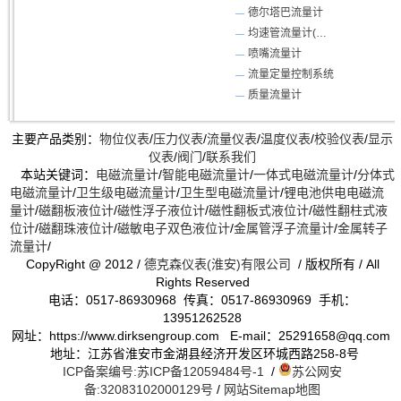
德尔塔巴流量计
均速管流量计(威力巴流量计)
喷嘴流量计
流量定量控制系统
质量流量计
主要产品类别：
物位仪表
/
压力仪表
/
流量仪表
/
温度仪表
/
校验仪表
/
显示
仪表
/
阀门
/
联系我们
本站关键词：
电磁流量计
/
智能电磁流量计
/
一体式电磁流量计
/
分体式
电磁流量计
/
卫生级电磁流量计
/
卫生型电磁流量计
/
锂电池供电电磁流
量计
/
磁翻板液位计
/
磁性浮子液位计
/
磁性翻板式液位计
/
磁性翻柱式液
位计
/
磁翻珠液位计
/
磁敏电子双色液位计
/
金属管浮子流量计
/
金属转子
流量计
/
CopyRight @ 2012 /
德克森仪表(淮安)有限公司
/ 版权所有 / All
Rights Reserved
电话：0517-86930968 传真：0517-86930969 手机：
13951262528
网址：https://www.dirksengroup.com E-mail：25291658@qq.com
地址：江苏省淮安市金湖县经济开发区环城西路258-8号
ICP备案编号:苏ICP备12059484号-1
/
苏公网安
备:32083102000129号
/
网站Sitemap地图