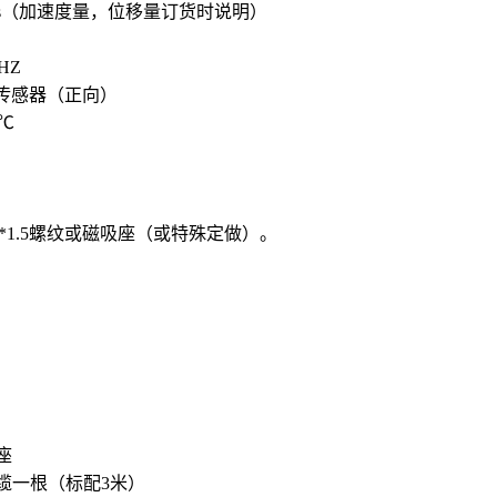
m/s（加速度量，位移量订货时说明）
HZ
传感器（正向）
0℃
0*1.5螺纹或磁吸座（或特殊定做）。
座
缆一根（标配3米）