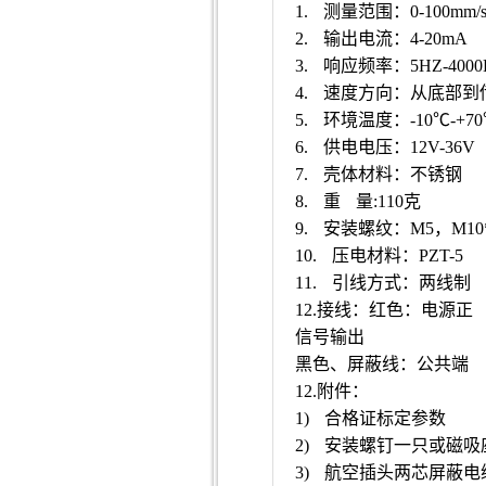
1.
测量范围：0-100m
2.
输出电流：4-20mA
3.
响应频率：5HZ-4000
4.
速度方向：从底部到
5.
环境温度：-10℃-+7
6.
供电电压：12V-36V
7.
壳体材料：不锈钢
8.
重 量:110克
9.
安装螺纹：M5，M1
10.
压电材料：PZT-5
11.
引线方式：两线制
12.
接线：红色：电源正
信号输出
黑色、屏蔽线：公共端
12.
附件：
1)
合格证标定参数
2)
安装螺钉一只或磁吸
3)
航空插头两芯屏蔽电