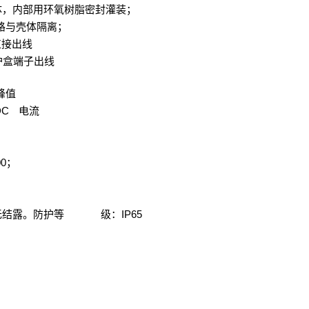
体，内部用环氧树脂密封灌装；
路与壳体隔离；
直接出线
护盒端子出线
峰值
 DC
电流
00
；
IP65
无结露。防护等
级：