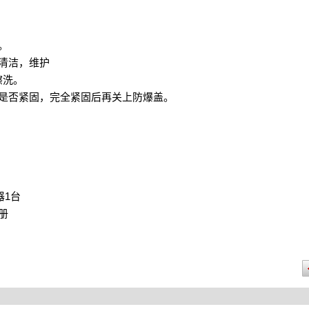
。
清洁，维护
擦洗。
是否紧固，完全紧固后再关上防爆盖。
1
器
台
册