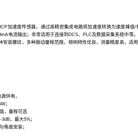
ICP
/
加速度传感器，通过高精密集成电路将加速度转换为速度峰值
0mA
DCS
PLC
电流输出；非常适用于连接到
、
及数据采集系统中等
种安装螺纹，多种振动量程范围，频响特性优良，测量精度高，适用
。
电源供电，
5W
；
值，量程可选
-3dB
5%
；
，最大
；
/
向
角度安装；