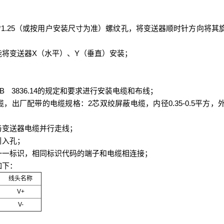
1.25
（或按用户安装尺寸为准）螺纹孔，将变送器顺时针方向将其
X
Y
能将变送器
（水平）、
（垂直）安装；
B 3836.14
的规定和要求进行安装电缆和布线；
2
0.35-0.5
缆，出厂配带的电缆规格：
芯双绞屏蔽电缆，内径
平方，
与变送器电缆并行走线；
引入孔；
一一标识，相同标识代码的端子和电缆相连接；
如下：
线头名称
V+
V-