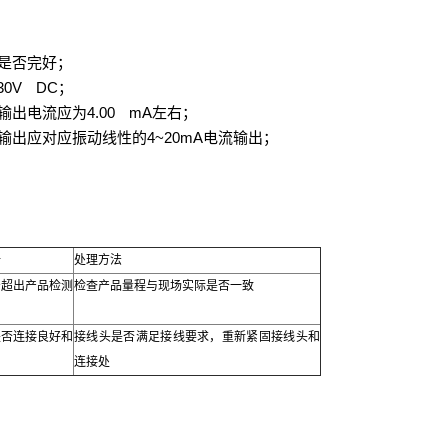
是否完好；
30V DC
；
4.00 mA
输出电流应为
左右；
4~20mA
输出应对应振动线性的
电流输出；
析
处理方法
号超出产品检测
检查产品量程与现场实际是否一致
是否连接良好和
接线头是否满足接线要求，重新紧固接线头和
连接处