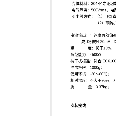
304
壳体材料：
不锈钢壳
500Vrms
电气隔离：
，电
1
引出线方式：（
）顶部
2
（
）带防
/
电流输出：与速度有效值
4-20mA
成比例的
3%
精
度：优于±
。
500
负载能力：≤
Ω
IEC610
抗干扰标准：符合
1000g
冲击极限：
；
-30
80
使用环境：
～
℃
；
95%
相对湿度：不大于
，
0.37kg
质
量：
；
安装接线