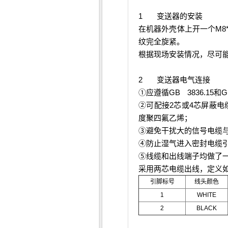
1
变送器的安装
M8*
在机器外壳体上开一个
纹完全旋紧。
根据现场安装情况，尽可
2
变送器电气连接
GB 3836.15
G
①应遵循
和
2
4
②可配接
芯或
芯屏蔽电
度聚四氟乙烯；
③避免干扰大的信号电缆
④防止湿气进入密封电缆
⑤线缆和出线端子均做了
采用两芯电缆出线，定义
引脚标号
线头颜色
1
WHITE
2
BLACK