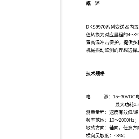
概
述
DKS9970
系列变送器内置
4
2
值转换为对应量程的
～
置高温冲击保护，提供多
机械振动监测的理想选择
技术规格
15~30VDC
电
源：
0.
最大功耗
/
测量量程：速度有效值
峰
10
2000Hz
频率范围：
～
敏感方向：轴向，任意方
3%
横向灵敏度：≤
；