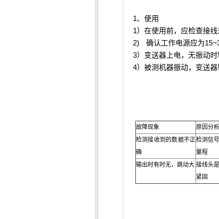
1
、使用
1
）在使用前，应检查接线
2)
15~
确认工作电源应为
3
）变送器上电，无振动时
4
）被测机器振动，变送器
故障现象
原因分
检测接收到的数据不正
检测信
确
量程
输出时有时无，跳动大
接线头
紧固