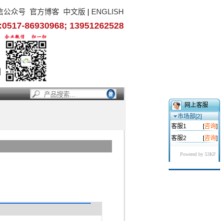
信公众号
官方博客
中文版
|
ENGLISH
17-86930968; 13951262528
网上客服
市场部[2]
客服1
[
咨询
]
客服2
[
咨询
]
Powered by 53KF