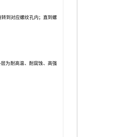
旋转到对应螺纹孔内；直到螺
外层为耐高温、耐腐蚀、高强