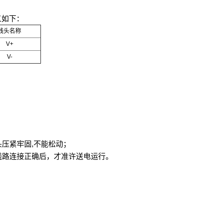
义如下：
线头名称
V+
V-
,
头压紧牢固
不能松动；
线路连接正确后，才准许送电运行。