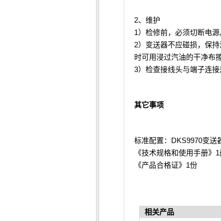
2
、维护
1
）检修前，必须切断电源
2
）变送器不应碰损，保持
时可用浸过汽油的干净布
3
）检查接线头与端子连接
其它事项
DKS9970
标准配置：
变送
1
《技术规格和使用手册》
1
《产品合格证》
份
相关产品