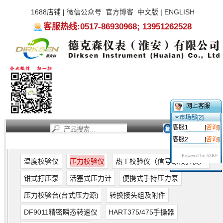
1688店铺
|
微信公众号
官方博客
中文版
|
ENGLISH
客服热线:0517-86930968; 13951262528
网上客服
市场部[2]
客服1
[
咨询
]
客服2
[
咨询
]
首页
新闻资讯
产品中心
服务支持
关于我们
Powered by 53KF
温度校验仪
压力校验仪
热工校验仪（信号源校验仪）
钳式打压泵
活塞式压力计
便携式手持压力泵
压力校验台(台式压力源)
转换接头组及附件
DF9011精密瞬态转速仪
HART375/475手操器