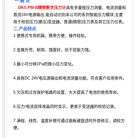
一.概 述
DKS-PM-B精密数字压力计
具有多量程压力测量、电流测量和
直流24V电源输出,能自动识别本公司
的系列智能压力模块,主要
用于校验压力(差压)变送器、普通(精密)压力表及其它压力仪表。
二.产品特点
1.便携式专用机箱，携带方便，操作轻松。
2.金属外壳，耐用、强度好，抗干扰能力强。
3.最小可分辨1Pa的微小压力变化。
4.具有DC 24V电压源输出和电流测量功能，符合客户应用条件。
5.欠压和过充保护电路的设置，大大提高了电池的使用寿命。
6.压力/电流双排液晶同时显示，更易于变送器的校验记录。
7.满程、线性、温度补偿可通过面板键盘适时外部修正，调较方
便。