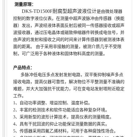
测量原理：
DKS-TD1500F耐腐型超声波液位计
是由微处理器
控制的数字液位仪表。在测量中超声波脉冲由传感器（换能
器）发出，声波经液体表面反射后被同一传感器接收或超声
波接收器，通过压电晶体或磁致伸缩器件转换成电信号，并
由声波的发射和接收之间的时间来计算传感器到被测液体表
面的距离。 由于采用非接触的测量，被测介质几乎不受限
制，可广泛用于各种液体和固体物料高度的测量。
产品特点：
多脉冲低电压多点发射发射电路，双平衡抑制噪声多点
接收电路，提高仪器可靠性，解决物位不平整测量不准确的
难题，并大大加强抗干扰能力，可在变电站发射塔附近稳定
工作。
1、自动功率调整、增益控制、温度补偿。
2、
丰富的检测技术和软件功能适应各种复杂环境。
3、采用新型的波形计算技术，提高仪表的测量精度。
4、具有干扰回波的抑止功能保证测量数据的真实。
5、传感器采用四氟乙烯材料，可用于各种腐蚀性场合。