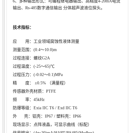
6、多种输出形式：可编程继电器输出、高精度4-20mA电流
输出、Rs-485数字通信输出 分体超声波液位探头。
技术指标：
应 用：工业领域腐蚀性液体测量
测量范围：(0.4～10.0)m
过程连接：螺纹G2A
过程温度：(-25～65)℃
过程压力：(-0.02～0.1)MPa
精 度： ±0.5% （满量程）
传感器外壳材质：PTFE
频 率：45kHz
防爆等级：Exia IIC T6 / Exd IIC T6
外 壳：铝壳：IP67 / 塑料壳：IP66
现场显示：点阵液晶，可显示曲线（标配）
信号输出：(4～20)mA/HART/RS485(Modbus)