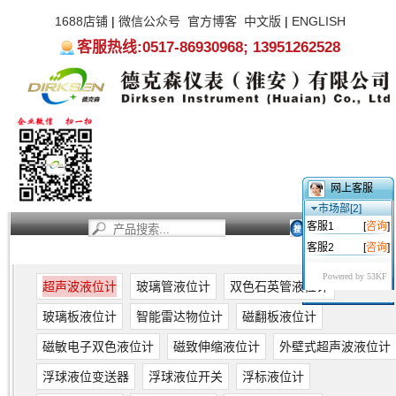
1688店铺
|
微信公众号
官方博客
中文版
|
ENGLISH
客服热线:0517-86930968; 13951262528
网上客服
市场部[2]
客服1
[
咨询
]
客服2
[
咨询
]
首页
新闻资讯
产品中心
服务支持
关于我们
Powered by 53KF
超声波液位计
玻璃管液位计
双色石英管液位计
玻璃板液位计
智能雷达物位计
磁翻板液位计
磁敏电子双色液位计
磁致伸缩液位计
外壁式超声波液位计
浮球液位变送器
浮球液位开关
浮标液位计