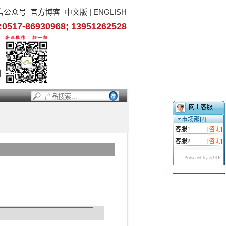
信公众号
官方博客
中文版
|
ENGLISH
17-86930968; 13951262528
网上客服
市场部[2]
客服1
[
咨询
]
客服2
[
咨询
]
Powered by 53KF