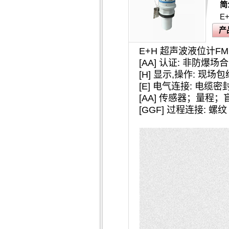
简
E
产
E+H 超声波液位计FMU
[AA] 认证: 非防爆场合
[H] 显示,操作: 现场
[E] 电气连接: 电缆密封套
[AA] 传感器；量程；盲区:
[GGF] 过程连接: 螺纹 I