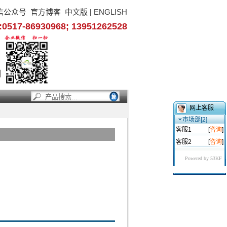
信公众号
官方博客
中文版
|
ENGLISH
17-86930968; 13951262528
网上客服
市场部[2]
客服1
[
咨询
]
客服2
[
咨询
]
Powered by 53KF