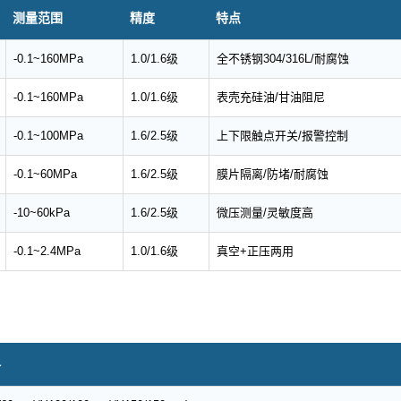
测量范围
精度
特点
-0.1~160MPa
1.0/1.6级
全不锈钢304/316L/耐腐蚀
-0.1~160MPa
1.0/1.6级
表壳充硅油/甘油阻尼
-0.1~100MPa
1.6/2.5级
上下限触点开关/报警控制
-0.1~60MPa
1.6/2.5级
膜片隔离/防堵/耐腐蚀
-10~60kPa
1.6/2.5级
微压测量/灵敏度高
-0.1~2.4MPa
1.0/1.6级
真空+正压两用
格