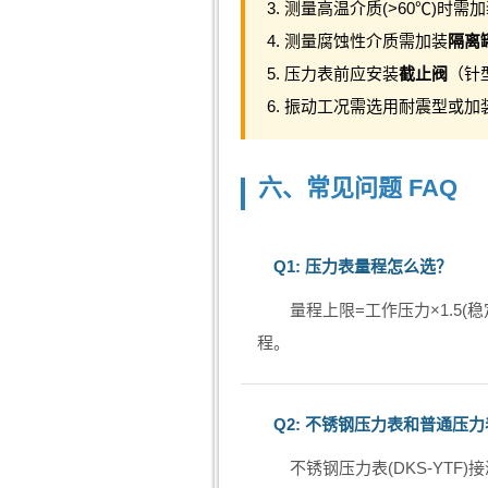
3. 测量高温介质(>60℃)时需
4. 测量腐蚀性介质需加装
隔离
5. 压力表前应安装
截止阀
（针
6. 振动工况需选用耐震型或
六、常见问题 FAQ
Q1: 压力表量程怎么选？
量程上限=工作压力×1.5(稳
程。
Q2: 不锈钢压力表和普通压
不锈钢压力表(DKS-YT