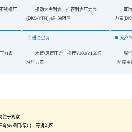
不锈钢压
振动大需耐震。推荐耐震压力表
蒸
(DKS-YTN)充硅油阻尼
力表(DK
💨 暖通空调
⛽ 天然
压力表
水管/风管压力。推荐Y100/Y150标
燃
准压力表
+防爆电
向便于观察
开弯头/阀门/泵出口等涡流区