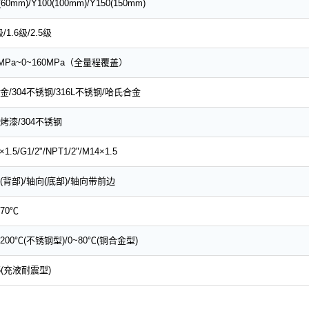
(60mm)/Y100(100mm)/Y150(150mm)
级/1.6级/2.5级
.1MPa~0~160MPa（全量程覆盖）
金/304不锈钢/316L不锈钢/哈氏合金
烤漆/304不锈钢
×1.5/G1/2"/NPT1/2"/M14×1.5
(背部)/轴向(底部)/轴向带前边
~70℃
0~200℃(不锈钢型)/0~80℃(铜合金型)
65(充液耐震型)