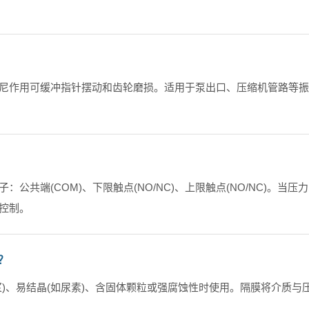
尼作用可缓冲指针摆动和齿轮磨损。适用于泵出口、压缩机管路等振
：公共端(COM)、下限触点(NO/NC)、上限触点(NO/NC)。
控制。
？
浆)、易结晶(如尿素)、含固体颗粒或强腐蚀性时使用。隔膜将介质