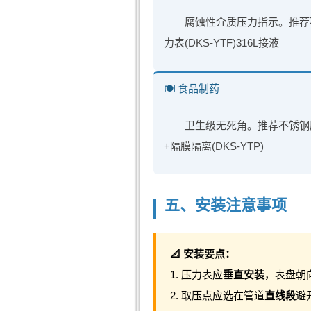
腐蚀性介质压力指示。推荐
力表(DKS-YTF)316L接液
🍽️ 食品制药
卫生级无死角。推荐不锈钢
+隔膜隔离(DKS-YTP)
五、安装注意事项
📐 安装要点：
1. 压力表应
垂直安装
，表盘朝
2. 取压点应选在管道
直线段
避