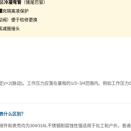
加装
冷凝弯管
（猪尾巴管）
罐
充隔离液保护
型阀）便于检修更换
加装减振接头
定)/×2(脉动)。工作压力应落在量程的1/3~3/4范围内。例如工作压力0
力表什么区别？
F)接液件和表壳均为304/316L不锈钢耐腐蚀性强适用于化工和户外