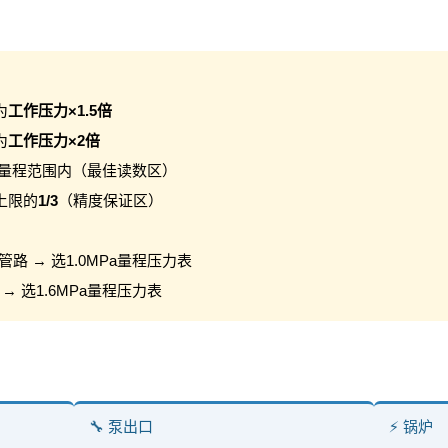
为
工作压力×1.5倍
为
工作压力×2倍
量程范围内（最佳读数区）
上限的
1/3
（精度保证区）
管路 → 选1.0MPa量程压力表
 → 选1.6MPa量程压力表
🔧 泵出口
⚡ 锅炉