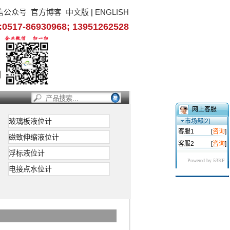
信公众号
官方博客
中文版
|
ENGLISH
17-86930968; 13951262528
网上客服
玻璃板液位计
市场部[2]
客服1
[
咨询
]
磁致伸缩液位计
客服2
[
咨询
]
浮标液位计
Powered by 53KF
电接点水位计