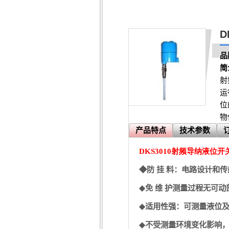
D
品
简
射
运
位
物
产品特点
技术参数
DKS3010
射频导纳液位开
◆防
挂
料：电路设计和传
◆
免
维
护测量过程无可动
◆
适用性强：可测量液位
◆
不受测量环境变化影响