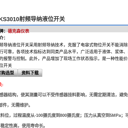
KS3010射频导纳液位开关
牌：
德克森仪表
介：
频导纳液位开关采用射频导纳技术，克服了电容式物位开关不能消除
行可靠，各项技术指标达到同类产品水平，广泛适用于液体、浆体、
的报警与控制。此外，产品增加了现场工作状态指示，是一种性能价
位开关
订购选型
资料下载
关
:
感器结构，使其测量可以不受传感器挂料影响，无需定期清洁，避免
部件，无需维护。
及料位，过程温度从
-100
摄氏度到
800
摄氏度；压力从真空到
5MPa
；
，稳定性高，使用寿命长。