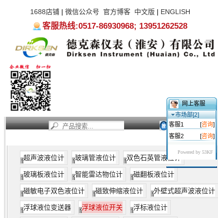
1688店铺
|
微信公众号
官方博客
中文版
|
ENGLISH
客服热线:0517-86930968; 13951262528
网上客服
市场部[2]
客服1
[
咨询
]
客服2
[
咨询
]
首页
新闻资讯
产品中心
服务支持
关于我们
Powered by 53KF
超声波液位计
玻璃管液位计
双色石英管液位计
玻璃板液位计
智能雷达物位计
磁翻板液位计
磁敏电子双色液位计
磁致伸缩液位计
外壁式超声波液位计
浮球液位变送器
浮球液位开关
浮标液位计