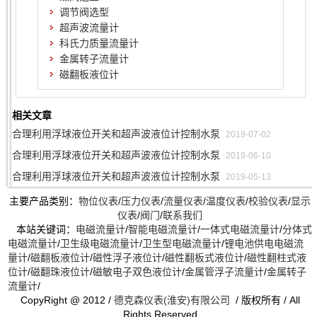
调节阀选型
超声波流量计
科氏力质量流量计
金属转子流量计
磁翻板液位计
相关文章
合理利用浮球液位开关和超声波液位计控制水泵
2019-07-02
合理利用浮球液位开关和超声波液位计控制水泵
2019-06-10
合理利用浮球液位开关和超声波液位计控制水泵
2019-05-13
主要产品类别：
物位仪表
/
压力仪表
/
流量仪表
/
温度仪表
/
校验仪表
/
显示
仪表
/
阀门
/
联系我们
本站关键词：
电磁流量计
/
智能电磁流量计
/
一体式电磁流量计
/
分体式
电磁流量计
/
卫生级电磁流量计
/
卫生型电磁流量计
/
锂电池供电电磁流
量计
/
磁翻板液位计
/
磁性浮子液位计
/
磁性翻板式液位计
/
磁性翻柱式液
位计
/
磁翻珠液位计
/
磁敏电子双色液位计
/
金属管浮子流量计
/
金属转子
流量计
/
CopyRight @ 2012 /
德克森仪表(淮安)有限公司
/ 版权所有 / All
Rights Reserved