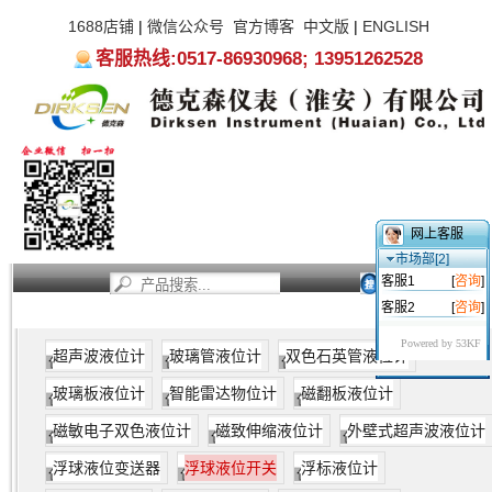
1688店铺
|
微信公众号
官方博客
中文版
|
ENGLISH
客服热线:0517-86930968; 13951262528
网上客服
市场部[2]
客服1
[
咨询
]
客服2
[
咨询
]
首页
新闻资讯
产品中心
服务支持
关于我们
Powered by 53KF
超声波液位计
玻璃管液位计
双色石英管液位计
玻璃板液位计
智能雷达物位计
磁翻板液位计
磁敏电子双色液位计
磁致伸缩液位计
外壁式超声波液位计
浮球液位变送器
浮球液位开关
浮标液位计