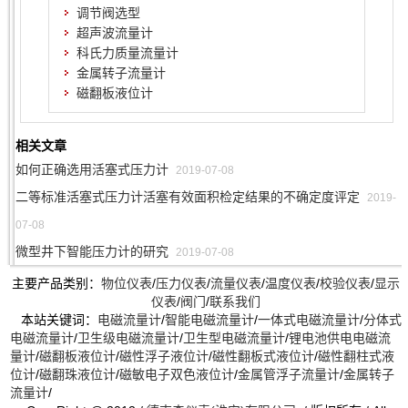
调节阀选型
超声波流量计
科氏力质量流量计
金属转子流量计
磁翻板液位计
相关文章
如何正确选用活塞式压力计
2019-07-08
二等标准活塞式压力计活塞有效面积检定结果的不确定度评定
2019-
07-08
微型井下智能压力计的研究
2019-07-08
主要产品类别：
物位仪表
/
压力仪表
/
流量仪表
/
温度仪表
/
校验仪表
/
显示
仪表
/
阀门
/
联系我们
本站关键词：
电磁流量计
/
智能电磁流量计
/
一体式电磁流量计
/
分体式
电磁流量计
/
卫生级电磁流量计
/
卫生型电磁流量计
/
锂电池供电电磁流
量计
/
磁翻板液位计
/
磁性浮子液位计
/
磁性翻板式液位计
/
磁性翻柱式液
位计
/
磁翻珠液位计
/
磁敏电子双色液位计
/
金属管浮子流量计
/
金属转子
流量计
/