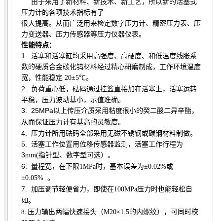
由于采用了新材料、新技术、新工艺，所以新的活塞式
压力计的各项技术指标有了
很大提高。从而广泛用来检定数字压力计、精密压力表、压
力变送器、压力传感器等压力仪器仪表。
性能特点：
1. 活塞和活塞缸均采用高强度、高硬度、和低温度线胀系
数的硬质合金碳化钨材料经过精心研磨制成，工作环境温度
宽，性能稳定
20
±
5
℃。
2. 负荷重心低，砝码通过挂篮直接加在活塞上，活塞运转
平稳，压力波动基小，示值准确。
3. 25MPa
以上传压介质采用粘度很小的癸二酸二异辛酯，
从而保证压力计有基高的灵敏度。
4. 压力计所用砝码全部采用无磁不锈钢或碳钢材料制做。
5. 活塞工作位置用位移传感器监测，活塞工作行程为
3
mm(指针型、数字型可选）
。
6. 量程宽，在下限
1MPa
时，基本误差为±
0.02%
或
±
0.05%
。
7. 加压调节轻便省力，即使在
100MPa
压力时也能轻松自
如。
8.
压力输出两幅快速接头（M20
×
1.5的内螺纹），可同时校