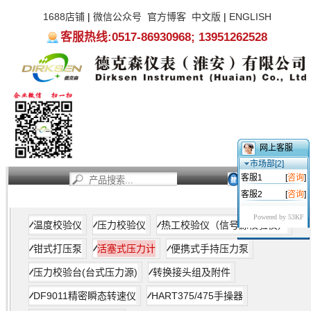
1688店铺
|
微信公众号
官方博客
中文版
|
ENGLISH
客服热线:0517-86930968; 13951262528
网上客服
市场部[2]
客服1
[
咨询
]
客服2
[
咨询
]
首页
新闻资讯
产品中心
服务支持
关于我们
Powered by 53KF
温度校验仪
压力校验仪
热工校验仪（信号源校验仪）
钳式打压泵
活塞式压力计
便携式手持压力泵
压力校验台(台式压力源)
转换接头组及附件
DF9011精密瞬态转速仪
HART375/475手操器