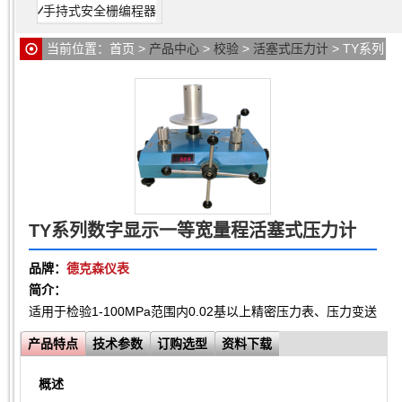
手持式安全栅编程器
当前位置：
首页
>
产品中心
>
校验
>
活塞式压力计
> TY系列
数字显示一等宽量程活塞式压力计
TY系列数字显示一等宽量程活塞式压力计
品牌：
德克森仪表
简介：
适用于检验1-100MPa范围内0.02基以上精密压力表、压力变
产品特点
技术参数
订购选型
资料下载
概述