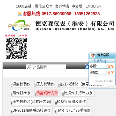
1688店铺
|
微信公众号
官方博客
中文版
|
ENGLISH
客服热线:0517-86930968; 13951262528
网上客服
市场部[2]
客服1
[
咨询
]
客服2
[
咨询
]
首页
新闻资讯
产品中心
服务支持
关于我们
Powered by 53KF
温度校验仪
压力校验仪
热工校验仪（信号源校验仪）
钳式打压泵
活塞式压力计
便携式手持压力泵
压力校验台(台式压力源)
转换接头组及附件
DF9011精密瞬态转速仪
HART375/475手操器