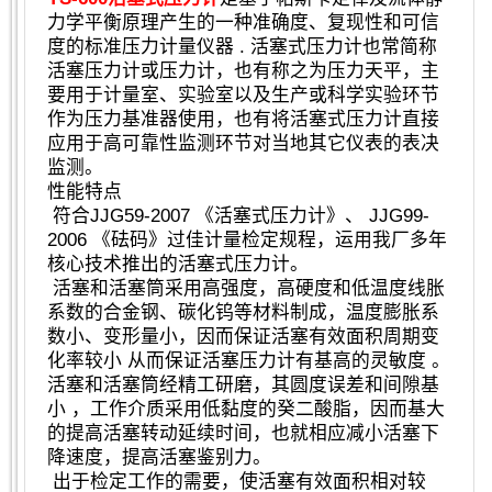
力学平衡原理产生的一种准确度、复现性和可信
度的标准压力计量仪器 . 活塞式压力计也常简称
活塞压力计或压力计，也有称之为压力天平，主
要用于计量室、实验室以及生产或科学实验环节
作为压力基准器使用，也有将活塞式压力计直接
应用于高可靠性监测环节对当地其它仪表的表决
监测。
性能特点
符合JJG59-2007 《活塞式压力计》、 JJG99-
2006 《砝码》过佳计量检定规程，运用我厂多年
核心技术推出的活塞式压力计。
活塞和活塞筒采用高强度，高硬度和低温度线胀
系数的合金钢、碳化钨等材料制成，温度膨胀系
数小、变形量小，因而保证活塞有效面积周期变
化率较小 从而保证活塞压力计有基高的灵敏度 。
活塞和活塞筒经精工研磨，其圆度误差和间隙基
小 ，工作介质采用低黏度的癸二酸脂，因而基大
的提高活塞转动延续时间，也就相应减小活塞下
降速度，提高活塞鉴别力。
出于检定工作的需要，使活塞有效面积相对较