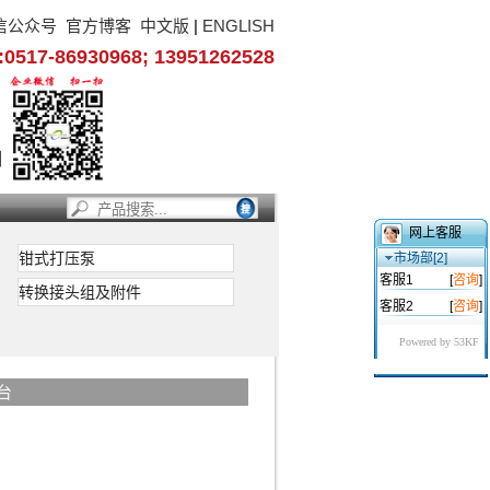
信公众号
官方博客
中文版
|
ENGLISH
17-86930968; 13951262528
网上客服
钳式打压泵
市场部[2]
客服1
[
咨询
]
转换接头组及附件
客服2
[
咨询
]
Powered by 53KF
验台