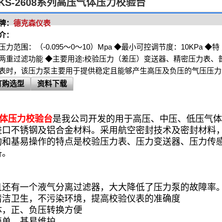
KS-2608系列高压气体压力校验台
牌：
德克森仪表
介：
压力范围：（-0.095～0～10）Mpa ◆最小可控调节度：10KPa 
两重过滤功能 ◆主要用途:校验压力（差压）变送器、精密压力表、
表时，该压力泵主要用于提供稳定且能够产生高压及负压的气压压力
订购选型
资料下载
压气体压力校验台
是我公司开发的用于高压、中压、低压气体
进口不锈钢及铝合金材料。采用航空密封技术及密封材料
构和基易操作的特点是校验压力表、压力变送器、压力传
备。
且还有一个液气分离过滤器，大大降低了压力泵的故障率
清洁卫生，不污染环境，提高校验仪表的准确度
体，正、负压转换方便
简单，基易维护