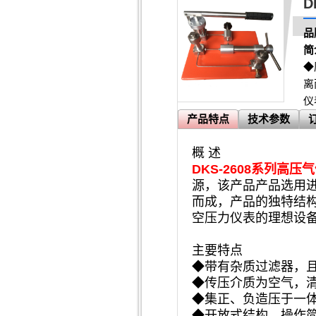
D
品
简
◆
离
仪
产品特点
技术参数
概 述
DKS-2608系列高
源，该产品产品选用
而成，产品的独特结
空压力仪表的理想设
主要特点
◆带有杂质过滤器，
◆传压介质为空气，
◆集正、负造压于一
◆开放式结构，操作