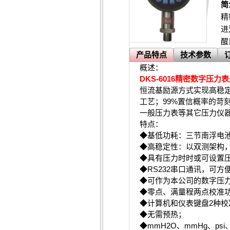
简
精
进
醒
产品特点
技术参数
概述：
DKS-6016精密数字压力表
恒流基励源方式实现高稳
工艺；99%置信概率的苛
一般压力表等其它压力仪
特点：
◆基低功耗：三节南浮电池(
◆高稳定性：以双测架构
◆具有压力时时或可设置
◆RS232串口通讯，可
◆可作为本公司的数字压力
◆零点、满量程两点校准
◆计算机和仪表键盘2种校
◆无需预热；
◆mmH2O、mmHg、psi