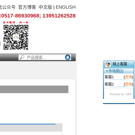
信公众号
官方博客
中文版
|
ENGLISH
17-86930968; 13951262528
网上客服
市场部[2]
客服1
[
咨询
]
客服2
[
咨询
]
Powered by 53KF