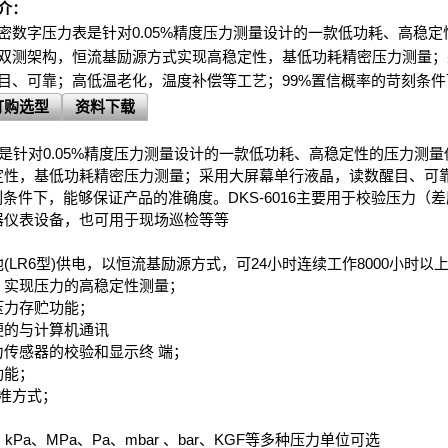
介：
密数字压力表是针对0.05%精度压力测量设计的一款低功耗、高稳
双测架构，恒流基励源方式实现高稳定性，基低功耗精密压力测量；
目、可靠；高低温老化，温度补偿等工艺；99%置信概率的苛刻条
订购选型
资料下载
是针对0.05%精度压力测量设计的一款低功耗、高稳定性的压力测
定性，基低功耗精密压力测量；采用大屏幕单行液晶，读数醒目、可
刻条件下，能够保证产品的准确度。DKS-6016主要用于校验压力（
器仪表设备，也可用于现场巡检等等
LR6型)供电，以恒流基励源方式，可24小时连续工作8000小时以
，实现压力的高稳定性测量；
压力存贮功能；
方便的与计算机通讯
传感器的校验和显示终 端；
功能；
准方式；
、kPa、MPa、Pa、mbar 、bar、KGF等多种压力单位可选