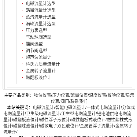
电磁流量计选型
涡街流量计选型
蒸汽流量计选型
涡轮流量计选型
压力表选型
气动球阀选型
蝶阀选型
调节阀选型
超声波流量计
科氏力质量流量计
金属转子流量计
磁翻板液位计
主要产品类别：
物位仪表
/
压力仪表
/
流量仪表
/
温度仪表
/
校验仪表
/
显示
仪表
/
阀门
/
联系我们
本站关键词：
电磁流量计
/
智能电磁流量计
/
一体式电磁流量计
/
分体式
电磁流量计
/
卫生级电磁流量计
/
卫生型电磁流量计
/
锂电池供电电磁流
量计
/
磁翻板液位计
/
磁性浮子液位计
/
磁性翻板式液位计
/
磁性翻柱式液
位计
/
磁翻珠液位计
/
磁敏电子双色液位计
/
金属管浮子流量计
/
金属转子
流量计
/