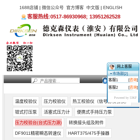
1688店铺
|
微信公众号
官方博客
中文版
|
ENGLISH
客服热线:0517-86930968; 13951262528
网上客服
市场部[2]
客服1
[
咨询
]
客服2
[
咨询
]
首页
新闻资讯
产品中心
服务支持
关于我们
Powered by 53KF
温度校验仪
压力校验仪
热工校验仪（信号源校验仪）
钳式打压泵
活塞式压力计
便携式手持压力泵
压力校验台(台式压力源)
转换接头组及附件
DF9011精密瞬态转速仪
HART375/475手操器