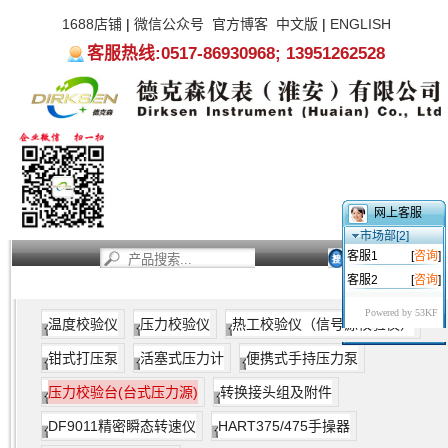
1688店铺
|
微信公众号
官方博客
中文版
|
ENGLISH
客服热线:0517-86930968; 13951262528
网上客服
市场部[2]
客服1
[
咨询
]
客服2
[
咨询
]
首页
新闻资讯
产品中心
服务支持
关于我们
Powered by 53KF
温度校验仪
压力校验仪
热工校验仪（信号源校验仪）
钳式打压泵
活塞式压力计
便携式手持压力泵
压力校验台(台式压力源)
转换接头组及附件
DF9011精密瞬态转速仪
HART375/475手操器