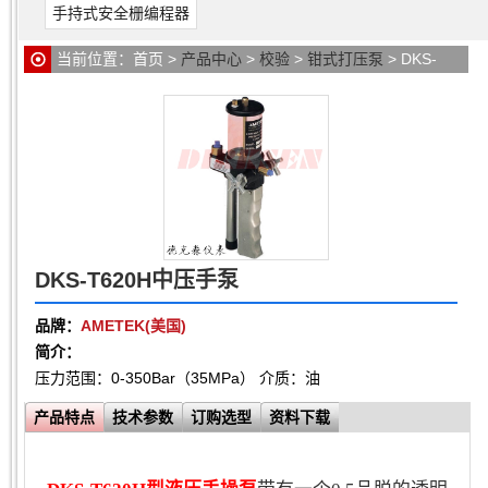
手持式安全栅编程器
当前位置：
首页
>
产品中心
>
校验
>
钳式打压泵
> DKS-
T620H中压手泵
DKS-T620H中压手泵
品牌：
AMETEK(美国)
简介：
压力范围：0-350Bar（35MPa） 介质：油
产品特点
技术参数
订购选型
资料下载