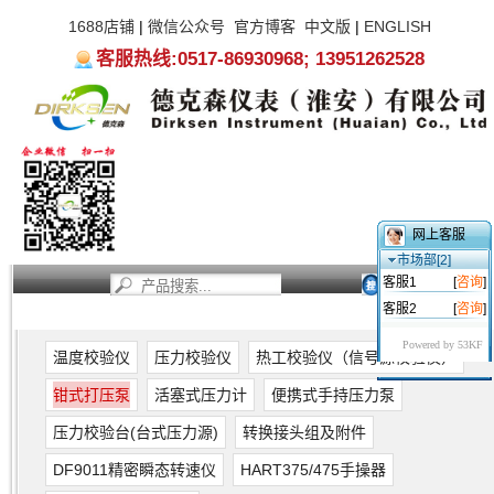
1688店铺
|
微信公众号
官方博客
中文版
|
ENGLISH
客服热线:0517-86930968; 13951262528
网上客服
市场部[2]
客服1
[
咨询
]
客服2
[
咨询
]
首页
新闻资讯
产品中心
服务支持
关于我们
Powered by 53KF
温度校验仪
压力校验仪
热工校验仪（信号源校验仪）
钳式打压泵
活塞式压力计
便携式手持压力泵
压力校验台(台式压力源)
转换接头组及附件
DF9011精密瞬态转速仪
HART375/475手操器