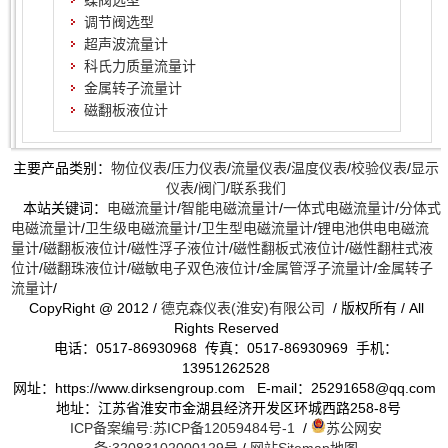
蝶阀选型
调节阀选型
超声波流量计
科氏力质量流量计
金属转子流量计
磁翻板液位计
主要产品类别：
物位仪表
/
压力仪表
/
流量仪表
/
温度仪表
/
校验仪表
/
显示
仪表
/
阀门
/
联系我们
本站关键词：
电磁流量计
/
智能电磁流量计
/
一体式电磁流量计
/
分体式
电磁流量计
/
卫生级电磁流量计
/
卫生型电磁流量计
/
锂电池供电电磁流
量计
/
磁翻板液位计
/
磁性浮子液位计
/
磁性翻板式液位计
/
磁性翻柱式液
位计
/
磁翻珠液位计
/
磁敏电子双色液位计
/
金属管浮子流量计
/
金属转子
流量计
/
CopyRight @ 2012 /
德克森仪表(淮安)有限公司
/ 版权所有 / All
Rights Reserved
电话：0517-86930968 传真：0517-86930969 手机：
13951262528
网址：https://www.dirksengroup.com E-mail：25291658@qq.com
地址：江苏省淮安市金湖县经济开发区环城西路258-8号
ICP备案编号:苏ICP备12059484号-1
/
苏公网安