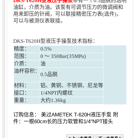
DKS-T620H型液压手操泵
带有一个0.5品脱的透明
油缸，介质为油。该泵有可调节压力的微调阀和
用来卸压的针阀，可以联接精密压力表(选件)，
可以与被测仪表联接。
DKS-T620H型液压手操泵
技术指标：
精度：
0.5%
范围：
0 ～ 350Bar(35MPa)
介质：
油
油杯容积：
0.5品脱
材料：
铝、黄铜、不锈钢、尼龙等
接口：
1/4NPT内螺纹
重量：
大约1.36kg
订购信息： 美过AMETEK T-620H液压手泵 附
件：一根60cm长的压力软管和1/4"NPT接头