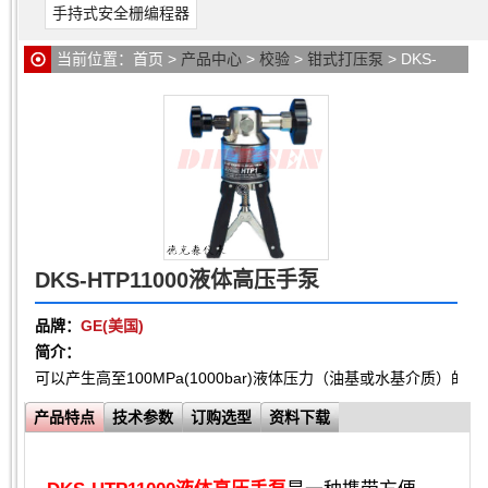
手持式安全栅编程器
当前位置：
首页
>
产品中心
>
校验
>
钳式打压泵
> DKS-
HTP11000液体高压手泵
DKS-HTP11000液体高压手泵
品牌：
GE(美国)
简介：
可以产生高至100MPa(1000bar)液体压力（油基或水基介质）的
产品特点
技术参数
订购选型
资料下载