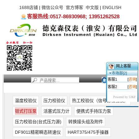
1688店铺
|
微信公众号
官方博客
中文版
|
ENGLISH
客服热线:0517-86930968; 13951262528
网上客服
市场部[2]
客服1
[
咨询
]
客服2
[
咨询
]
首页
新闻资讯
产品中心
服务支持
关于我们
Powered by 53KF
温度校验仪
压力校验仪
热工校验仪（信号源校验仪）
钳式打压泵
活塞式压力计
便携式手持压力泵
压力校验台(台式压力源)
转换接头组及附件
DF9011精密瞬态转速仪
HART375/475手操器