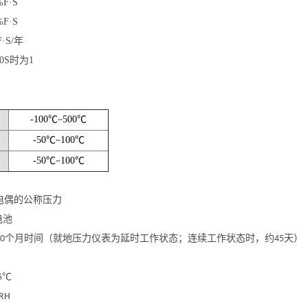
%F·S
%F·S
·S/年
00S时为1
-100
℃
500
℃
~
-50
℃
100
℃
~
-50
℃
100
℃
~
电偶的公称压力
电池
工作10个月时间（就地压力仪表为延时工作状态；连续工作状态时，约45天）
5℃
RH