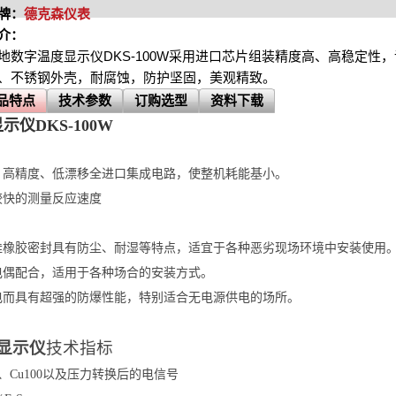
牌：
德克森仪表
介：
地数字温度显示仪DKS-100W采用进口芯片组装精度高、高稳定性，误
、不锈钢外壳，耐腐蚀，防护坚固，美观精致。
品特点
技术参数
订购选型
资料下载
仪DKS-100W
、高精度、低漂移全进口集成电路，使整机耗能基小。
较快的测量反应速度
硅橡胶密封具有防尘、耐湿等特点，适宜于各种恶劣现场环境中安装使用
电偶配合，适用于各种场合的安装方式。
电而具有超强的防爆性能，特别适合无电源供电的场所。
显示仪
技术指标
50、Cu100以及压力转换后的电信号