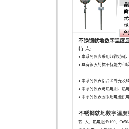
品
简
就
耗
产
不锈钢就地数字温度显示
特 点:
本系列仪表采用超微功耗
●
具有很强的抗干扰能力和
●
本系列仪表铝合金外壳及
●
本系列仪表与热电阻、热
●
本系列仪表因采用电池供
●
不锈钢就地数字温度
输
入：热电阻:Pt100、Cu