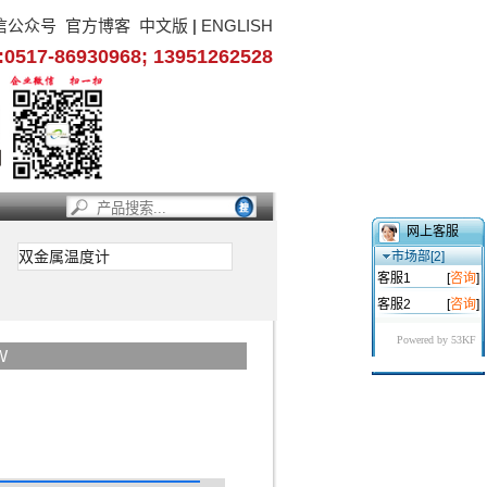
信公众号
官方博客
中文版
|
ENGLISH
17-86930968; 13951262528
网上客服
双金属温度计
市场部[2]
客服1
[
咨询
]
客服2
[
咨询
]
Powered by 53KF
W