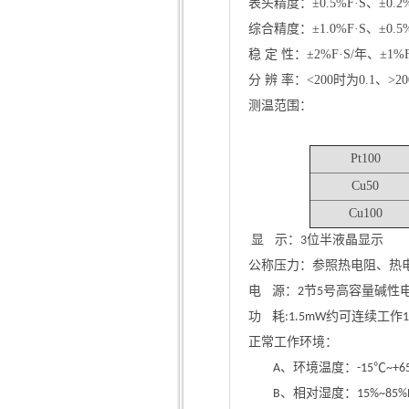
表头精度：±
0.5%F·S、±0.2
综合精度：±
1.0%F·S、±0.5
稳 定 性：±
2%F·S/年、±1%F
分 辨 率：
<200时为0.1、>2
测温范围：
Pt100
Cu50
Cu100
显 示：3位半液晶显示
公称压力：参照热电阻、热
电 源：2节5号高容量碱性
功 耗:1.5mW约可连续
正常工作环境：
A、环境温度：-15℃~+6
B、相对湿度：15%~85%