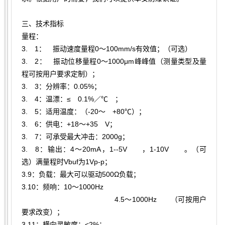
三、技术指标
量程：
3. 1： 振动速度量程0～100mm/s有效值；（可选）
3. 2： 振动位移量程0～1000μm峰峰值（测量类型及量
程可按用户要求定制）；
3. 3：分辨率：0.05%；
3. 4：温漂：≤ 0.1%／℃ ；
3. 5：适用温度：（-20～ +80℃）；
3. 6：供电：+18～+35 V；
3. 7：可承受最大冲击：2000g；
3. 8：输出：4～20mA，1--5V ，1-10V 。（可
选）满量程时Vbuf为1Vp-p；
3.9：负载：最大可以驱动500Ω负载；
3.10：频响：10～1000Hz
4.5～1000Hz （可按用户
要求改变）；
3.11：横向灵敏度：<2%；