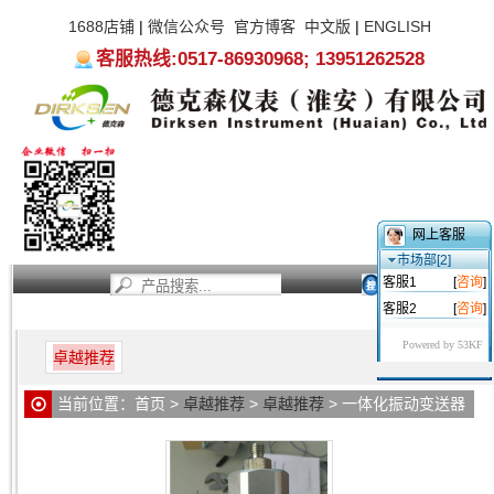
1688店铺
|
微信公众号
官方博客
中文版
|
ENGLISH
客服热线:0517-86930968; 13951262528
网上客服
市场部[2]
客服1
[
咨询
]
客服2
[
咨询
]
首页
新闻资讯
产品中心
服务支持
关于我们
Powered by 53KF
卓越推荐
当前位置：
首页
>
卓越推荐
>
卓越推荐
> 一体化振动变送器
DKS2240