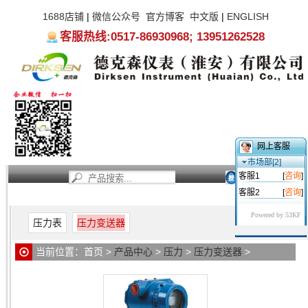
1688店铺
|
微信公众号
官方博客
中文版
|
ENGLISH
客服热线:0517-86930968; 13951262528
网上客服
市场部[2]
客服1
[
咨询
]
客服2
[
咨询
]
首页
新闻资讯
产品中心
服务支持
关于我们
Powered by 53KF
压力表
压力变送器
当前位置：
首页
>
产品中心
>
压力
>
压力变送器
>
DKS1151/3351SP型负压力变送器