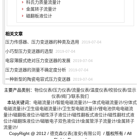
科氏力质量流量计
金属转子流量计
磁翻板液位计
相关文章
压力传感器、压力变送器的种类及选用
2019-07-04
小巧型压力变送器的选型
2019-07-04
电容薄膜式绝对压力变送器的发展
2019-07-04
压力变送器的测量不确定度分析
2019-07-04
一种新型的陶瓷电容式压力变送器
2019-07-04
主要产品类别：
物位仪表
/
压力仪表
/
流量仪表
/
温度仪表
/
校验仪表
/
显示
仪表
/
阀门
/
联系我们
本站关键词：
电磁流量计
/
智能电磁流量计
/
一体式电磁流量计
/
分体式
电磁流量计
/
卫生级电磁流量计
/
卫生型电磁流量计
/
锂电池供电电磁流
量计
/
磁翻板液位计
/
磁性浮子液位计
/
磁性翻板式液位计
/
磁性翻柱式液
位计
/
磁翻珠液位计
/
磁敏电子双色液位计
/
金属管浮子流量计
/
金属转子
流量计
/
CopyRight @ 2012 /
德克森仪表(淮安)有限公司
/ 版权所有 / All