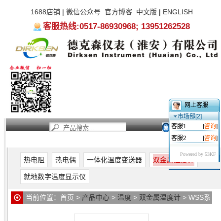
1688店铺
|
微信公众号
官方博客
中文版
|
ENGLISH
客服热线:0517-86930968; 13951262528
网上客服
市场部[2]
客服1
[
咨询
]
客服2
[
咨询
]
首页
新闻资讯
产品中心
服务支持
关于我们
Powered by 53KF
热电阻
热电偶
一体化温度变送器
双金属温度计
就地数字温度显示仪
当前位置：
首页
>
产品中心
>
温度
>
双金属温度计
> WSS系
列双金属温度计