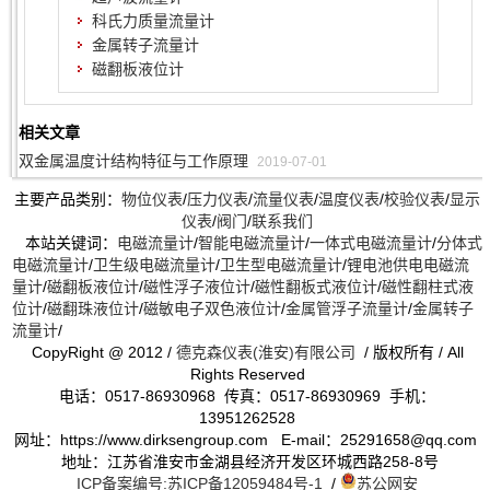
科氏力质量流量计
金属转子流量计
磁翻板液位计
相关文章
双金属温度计结构特征与工作原理
2019-07-01
主要产品类别：
物位仪表
/
压力仪表
/
流量仪表
/
温度仪表
/
校验仪表
/
显示
仪表
/
阀门
/
联系我们
本站关键词：
电磁流量计
/
智能电磁流量计
/
一体式电磁流量计
/
分体式
电磁流量计
/
卫生级电磁流量计
/
卫生型电磁流量计
/
锂电池供电电磁流
量计
/
磁翻板液位计
/
磁性浮子液位计
/
磁性翻板式液位计
/
磁性翻柱式液
位计
/
磁翻珠液位计
/
磁敏电子双色液位计
/
金属管浮子流量计
/
金属转子
流量计
/
CopyRight @ 2012 /
德克森仪表(淮安)有限公司
/ 版权所有 / All
Rights Reserved
电话：0517-86930968 传真：0517-86930969 手机：
13951262528
网址：https://www.dirksengroup.com E-mail：25291658@qq.com
地址：江苏省淮安市金湖县经济开发区环城西路258-8号
ICP备案编号:苏ICP备12059484号-1
/
苏公网安