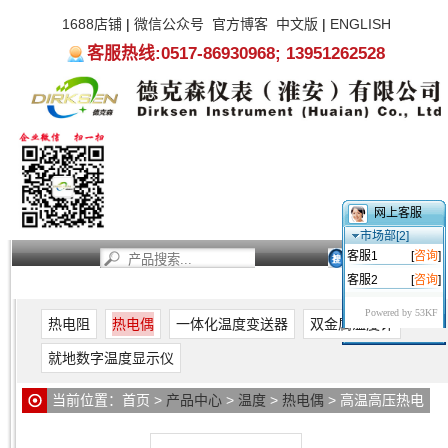
1688店铺
|
微信公众号
官方博客
中文版
|
ENGLISH
客服热线:0517-86930968; 13951262528
网上客服
市场部[2]
客服1
[
咨询
]
客服2
[
咨询
]
首页
新闻资讯
产品中心
服务支持
关于我们
Powered by 53KF
热电阻
热电偶
一体化温度变送器
双金属温度计
就地数字温度显示仪
当前位置：
首页
>
产品中心
>
温度
>
热电偶
> 高温高压热电
偶