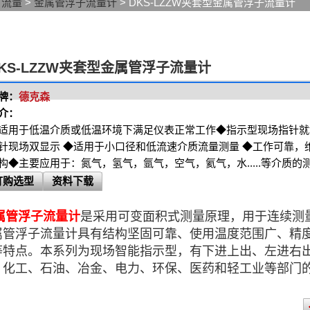
>
流量
>
金属管浮子流量计
> DKS-LZZW夹套型金属管浮子流量计
KS-LZZW夹套型金属管浮子流量计
牌：
德克森
介：
适用于低温介质或低温环境下满足仪表正常工作◆指示型现场指针就
针现场双显示 ◆适用于小口径和低流速介质流量测量 ◆工作可靠，
构◆主要应用于：氮气，氢气，氩气，空气，氦气，水.....等介质的
订购选型
资料下载
金属管浮子流量计
是采用可变面积式测量原理，用于连续测
属管浮子流量计具有结构坚固可靠、使用温度范围广、精
等特点。本系列为现场智能指示型，有下进上出、左进右
、化工、石油、冶金、电力、环保、医药和轻工业等部门