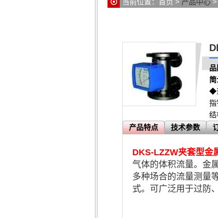
当前位置：
首页
>
产品中心
D
品
简
◆
指
结
产品特点
技术参数
DKS-LZZW夹套型
气体的体积流量。金
多种场合的流量测量
式。可广泛用于过防