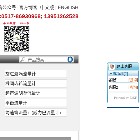
信公众号
官方博客
中文版
|
ENGLISH
17-86930968; 13951262528
网上客服
旋进漩涡流量计
市场部[2]
客服1
[
咨询
]
椭圆齿轮流量计
客服2
[
咨询
]
超声波明渠流量计
Powered by 53KF
平衡流量计
均速管流量计(威力巴流量计)