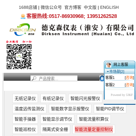
1688店铺
|
微信公众号
官方博客
中文版
|
ENGLISH
客服热线:0517-86930968; 13951262528
网上客服
市场部[2]
客服1
[
咨询
]
客服2
[
咨询
]
首页
新闻资讯
产品中心
服务支持
关于我们
Powered by 53KF
无纸记录仪
有纸记录仪
智能闪光报警仪
温度远传监测仪
智能数字显示报警仪
智能PID调节仪
智能手操器
智能显示调节仪
智能流量积算仪
智能巡检仪
隔离式安全栅
智能流量定量控制仪