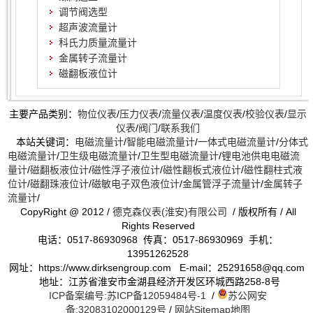
调节阀选型
超声波流量计
科氏力质量流量计
金属转子流量计
磁翻板液位计
主要产品类别：
物位仪表
/
压力仪表
/
流量仪表
/
温度仪表
/
校验仪表
/
显示
仪表
/
阀门
/
联系我们
本站关键词：
电磁流量计
/
智能电磁流量计
/
一体式电磁流量计
/
分体式
电磁流量计
/
卫生级电磁流量计
/
卫生型电磁流量计
/
锂电池供电电磁流
量计
/
磁翻板液位计
/
磁性浮子液位计
/
磁性翻板式液位计
/
磁性翻柱式液
位计
/
磁翻珠液位计
/
磁敏电子双色液位计
/
金属管浮子流量计
/
金属转子
流量计
/
CopyRight @ 2012 /
德克森仪表(淮安)有限公司
/ 版权所有 / All
Rights Reserved
电话：0517-86930968 传真：0517-86930969 手机：
13951262528
网址：https://www.dirksengroup.com E-mail：25291658@qq.com
地址：江苏省淮安市金湖县经济开发区环城西路258-8号
ICP备案编号:苏ICP备12059484号-1
/
苏公网安
备:32083102000129号
/
网站Sitemap地图