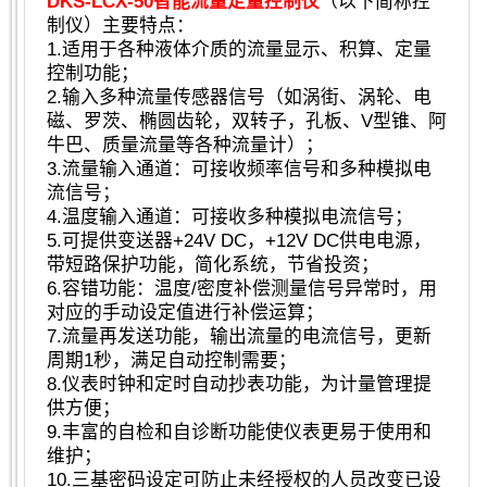
DKS-LCX-50智能流量定量控制仪
（以下简称控
制仪）主要特点：
1.适用于各种液体介质的流量显示、积算、定量
控制功能；
2.输入多种流量传感器信号（如涡街、涡轮、电
磁、罗茨、椭圆齿轮，双转子，孔板、V型锥、阿
牛巴、质量流量等各种流量计）；
3.流量输入通道：可接收频率信号和多种模拟电
流信号；
4.温度输入通道：可接收多种模拟电流信号；
5.可提供变送器+24V DC，+12V DC供电电源，
带短路保护功能，简化系统，节省投资；
6.容错功能：温度/密度补偿测量信号异常时，用
对应的手动设定值进行补偿运算；
7.流量再发送功能，输出流量的电流信号，更新
周期1秒，满足自动控制需要；
8.仪表时钟和定时自动抄表功能，为计量管理提
供方便；
9.丰富的自检和自诊断功能使仪表更易于使用和
维护；
10.三基密码设定可防止未经授权的人员改变已设