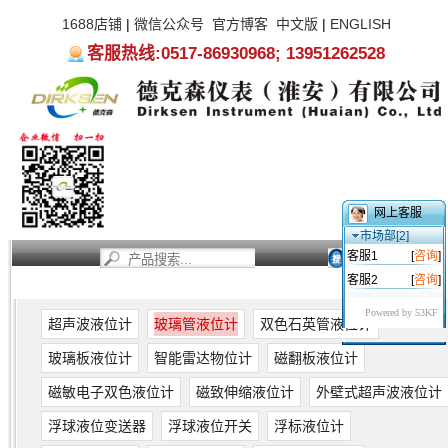
1688店铺
|
微信公众号
官方博客
中文版
|
ENGLISH
客服热线:0517-86930968; 13951262528
网上客服
市场部[2]
客服1
[
咨询
]
客服2
[
咨询
]
首页
新闻资讯
产品中心
服务支持
关于我们
Powered by 53KF
超声波液位计
玻璃管液位计
双色石英管液位计
玻璃板液位计
智能雷达物位计
磁翻板液位计
磁敏电子双色液位计
磁致伸缩液位计
外壁式超声波液位计
浮球液位变送器
浮球液位开关
浮标液位计