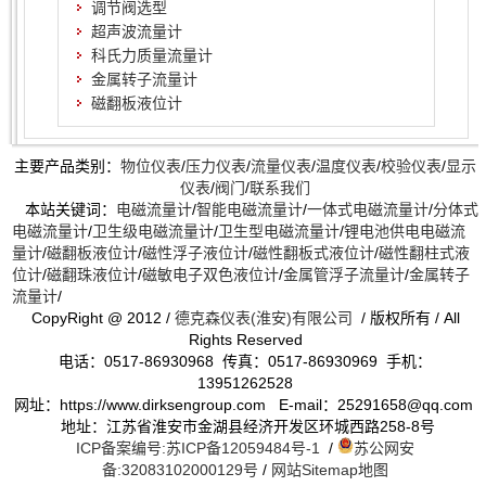
调节阀选型
超声波流量计
科氏力质量流量计
金属转子流量计
磁翻板液位计
主要产品类别：
物位仪表
/
压力仪表
/
流量仪表
/
温度仪表
/
校验仪表
/
显示
仪表
/
阀门
/
联系我们
本站关键词：
电磁流量计
/
智能电磁流量计
/
一体式电磁流量计
/
分体式
电磁流量计
/
卫生级电磁流量计
/
卫生型电磁流量计
/
锂电池供电电磁流
量计
/
磁翻板液位计
/
磁性浮子液位计
/
磁性翻板式液位计
/
磁性翻柱式液
位计
/
磁翻珠液位计
/
磁敏电子双色液位计
/
金属管浮子流量计
/
金属转子
流量计
/
CopyRight @ 2012 /
德克森仪表(淮安)有限公司
/ 版权所有 / All
Rights Reserved
电话：0517-86930968 传真：0517-86930969 手机：
13951262528
网址：https://www.dirksengroup.com E-mail：25291658@qq.com
地址：江苏省淮安市金湖县经济开发区环城西路258-8号
ICP备案编号:苏ICP备12059484号-1
/
苏公网安
备:32083102000129号
/
网站Sitemap地图