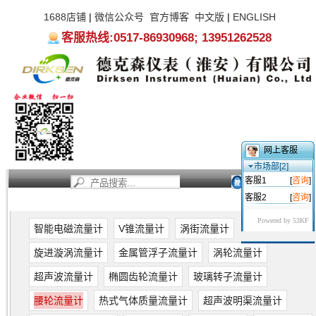
1688店铺
|
微信公众号
官方博客
中文版
|
ENGLISH
客服热线:0517-86930968; 13951262528
网上客服
市场部[2]
客服1
[
咨询
]
客服2
[
咨询
]
首页
新闻资讯
产品中心
服务支持
关于我们
Powered by 53KF
智能电磁流量计
V锥流量计
涡街流量计
旋进漩涡流量计
金属管浮子流量计
涡轮流量计
超声波流量计
椭圆齿轮流量计
玻璃转子流量计
腰轮流量计
热式气体质量流量计
超声波明渠流量计