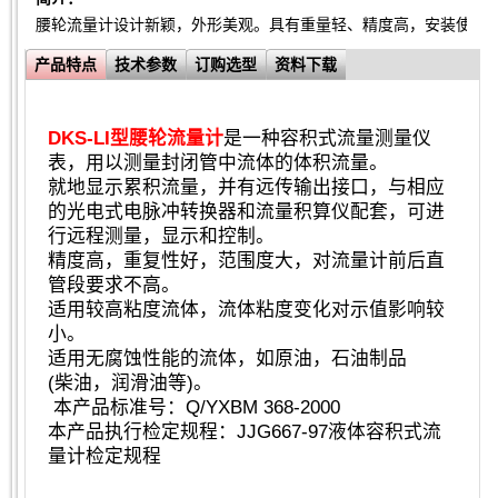
腰轮流量计设计新颖，外形美观。具有重量轻、精度高，安装使用
产品特点
技术参数
订购选型
资料下载
DKS-LI型腰轮流量计
是一种容积式流量测量仪
表，用以测量封闭管中流体的体积流量。
就地显示累积流量，并有远传输出接口，与相应
的光电式电脉冲转换器和流量积算仪配套，可进
行远程测量，显示和控制。
精度高，重复性好，范围度大，对流量计前后直
管段要求不高。
适用较高粘度流体，流体粘度变化对示值影响较
小。
适用无腐蚀性能的流体，如原油，石油制品
(柴油，润滑油等)。
本产品标准号：Q/YXBM 368-2000
本产品执行检定规程：JJG667-97液体容积式流
量计检定规程