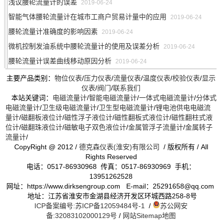
浅议腰轮流量计的误差
2019-06-24
智能气体腰轮流量计在城市工商户贸易计量中的应用
2019-06-24
腰轮流量计准确度的影响因素
2019-06-24
微机控制发油系统中腰轮流量计的使用及误差分析
2019-06-24
腰轮流量计误差曲线移动原因分析
2019-06-24
主要产品类别：
物位仪表
/
压力仪表
/
流量仪表
/
温度仪表
/
校验仪表
/
显示
仪表
/
阀门
/
联系我们
本站关键词：
电磁流量计
/
智能电磁流量计
/
一体式电磁流量计
/
分体式
电磁流量计
/
卫生级电磁流量计
/
卫生型电磁流量计
/
锂电池供电电磁流
量计
/
磁翻板液位计
/
磁性浮子液位计
/
磁性翻板式液位计
/
磁性翻柱式液
位计
/
磁翻珠液位计
/
磁敏电子双色液位计
/
金属管浮子流量计
/
金属转子
流量计
/
CopyRight @ 2012 /
德克森仪表(淮安)有限公司
/ 版权所有 / All
Rights Reserved
电话：0517-86930968 传真：0517-86930969 手机：
13951262528
网址：https://www.dirksengroup.com E-mail：25291658@qq.com
地址：江苏省淮安市金湖县经济开发区环城西路258-8号
ICP备案编号:苏ICP备12059484号-1
/
苏公网安
备:32083102000129号
/
网站Sitemap地图